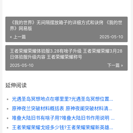
《我的世界》无间隔摆放箱子的详细方式和诀窍 《我的世
界》网易版
« 上一篇
2025-05-10
王者荣耀荣耀体验服3.28有啥子升级 王者荣耀荣耀3月28
日体验服升级内容 王者荣耀荣耀称号
2025-05-10
下一篇 »
延伸阅读
光遇圣岛冥想地点在哪里里?光遇圣岛冥想位置坐标图 光遇圣岛任务怎么过
原神夜兰突破材料概括表 原神夜阑突破材料清单锦集 原神夜兰突破材料在哪里
堆叠大陆旧书有啥子用?堆叠大陆旧书作用说明 堆叠大陆旧书怎么用
王者荣耀荣耀戈娅多少钱?王者荣耀荣耀新英雄戈娅价格说明 王者荣耀荣耀战区怎么设置