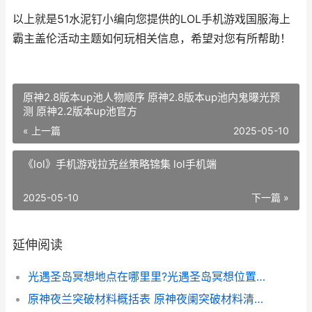
以上就是51水泥钉小编向您提供的LOL手机游戏国服海上
霸主盖伦活动主题如何玩相关信息，希望对您有所帮助！
原神2.8版本up池人物顺序 原神2.8版本up池内鬼曝光预
测 原神2.2版本up池官方
« 上一篇
2025-05-10
《lol》手机游戏拉克丝策略锦集 lol手机端
2025-05-10
下一篇 »
延伸阅读
光遇圣岛冥想地点在哪里里?光遇圣岛冥想位置坐标图 光遇圣岛任务怎么过
原神夜兰突破材料概括表 原神夜阑突破材料清单锦集 原神夜兰突破材料在哪里