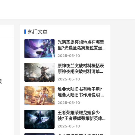
热门文章
光遇圣岛冥想地点在哪里
里?光遇圣岛冥想位置坐
标图 光遇圣岛任务怎么过
2025-05-10
原神夜兰突破材料概括表
原神夜阑突破材料清单锦
集 原神夜兰突破材料在哪
2025-05-10
银
里
堆叠大陆旧书有啥子用?
堆叠大陆旧书作用说明 堆
叠大陆旧书怎么用
2025-05-10
王者荣耀荣耀戈娅多少
钱?王者荣耀荣耀新英雄
戈娅价格说明 王者荣耀荣
2025-05-10
耀战区怎么设置