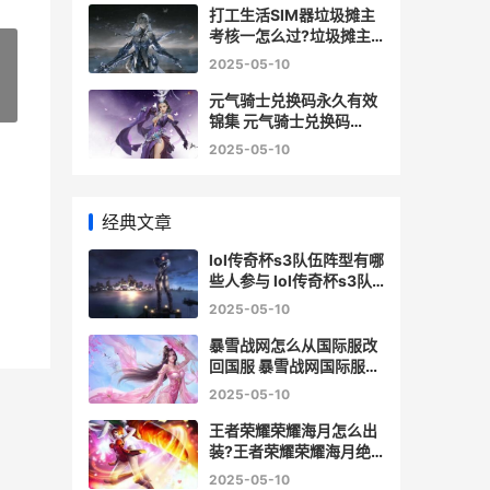
打工生活SIM器垃圾摊主
考核一怎么过?垃圾摊主
考核一策略 生活打工人
2025-05-10
元气骑士兑换码永久有效
»
锦集 元气骑士兑换码
2024年全新有效 元气骑
2025-05-10
士兑换码皮肤
经典文章
lol传奇杯s3队伍阵型有哪
些人参与 lol传奇杯s3队
伍阵型名单说明 传奇杯流
2025-05-10
派
暴雪战网怎么从国际服改
回国服 暴雪战网国际服改
回国服方式说明 暴雪战网
2025-05-10
怎么卸载
王者荣耀荣耀海月怎么出
装?王者荣耀荣耀海月绝
顶铭文出装策略 王者荣耀
2025-05-10