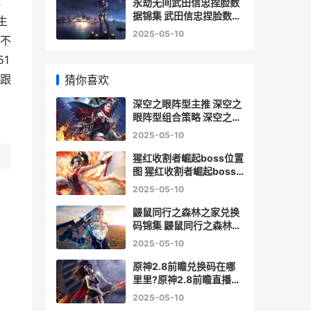
我
永劫无间武田信忠捏脸数
据锦集 武田信忠捏脸数据
生
同享 永劫无间武田信忠技
2025-05-10
不
能怎么带
1
跟
猜你喜欢
深空之眼阵型主推 深空之
眼阵型组合策略 深空之眼
贴吧
2025-05-10
猩红收割者崛起boss位置
图 猩红收割者崛起boss
掉落材料锦集 猩红收割者
2025-05-10
怎么连招
鼹鼠同行之森林之家兑换
码锦集 鼹鼠同行之森林之
家兑换码2024 鼹鼠同行
2025-05-10
之森林之家无限金币版
原神2.8前瞻兑换码在哪
里里?原神2.8前瞻直播兑
换码锦集 原神2.2前瞻特
2025-05-10
别节目