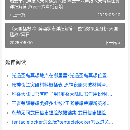
燕云十六声纸人夭奇遇怎么做 燕云十六声纸人夭奇遇任务
详细解答 燕云十六声纸新娘
« 上一篇
2025-05-10
《天国拯救2》醉酒状态详细解答：独特效果全分析 天国
拯救2雷石
2025-05-10
下一篇 »
延伸阅读
光遇圣岛冥想地点在哪里里?光遇圣岛冥想位置坐标图 光遇圣岛任务怎么过
原神夜兰突破材料概括表 原神夜阑突破材料清单锦集 原神夜兰突破材料在哪里
堆叠大陆旧书有啥子用?堆叠大陆旧书作用说明 堆叠大陆旧书怎么用
王者荣耀荣耀戈娅多少钱?王者荣耀荣耀新英雄戈娅价格说明 王者荣耀荣耀战区怎么设置
永劫无间武田信忠捏脸数据锦集 武田信忠捏脸数据同享 永劫无间武田信忠技能怎么带
tentaclelocker怎么玩?tentaclelocker怎么过关模式策略 TentacleLocker怎么过关