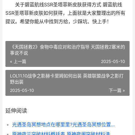
关于碧蓝航线SSR圣塔菲新皮肤获得方式 碧蓝航线
SSR圣塔菲新皮肤如何获得，上面就是大家整理出的所有
提议。希望你能从中找到方给，少踩坑、快上手！
《天国拯救2》食物中毒应对和治疗指导 天国拯救2塞米的
事说不说
« 上一篇
2025-05-10
LOL11.10战争之影赫卡里姆如何出装 英雄联盟战争之影打
野出装
2025-05-10
下一篇 »
延伸阅读
光遇圣岛冥想地点在哪里里?光遇圣岛冥想位置坐标图 光遇圣岛任务怎么过
原神夜兰突破材料概括表 原神夜阑突破材料清单锦集 原神夜兰突破材料在哪里