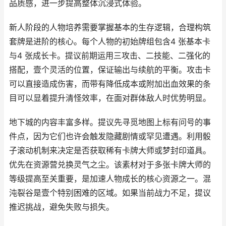
品质感，进一步提高整体沉浸式体验。
新人阶段的人物培养需要掌握基本的生存逻辑，合理构筑
套牌是进阶的核心。每个人物的初始牌组包含4 张基本卡
与4 张成长卡。提议前期运用三攻击、二技能、二强化的
搭配，壹个灵活的位置，保证输出与续航的平衡。攻击卡
可以直接造成伤害，而带有降低成本或附加出血效果的条
目可以显着提升清怪效率，在面对群体敌人时优势明显。
地下城的内容丰富多样。提议先寻觅地图上标有问号的事
件点，因为它们也许会触发隐藏剧情或罕见遭遇。利用骰
子滚动机制来决定是否获取稀有卡牌大师或梦封印道具。
优先在资源营兑换灵气之尘。该素材对于多张卡牌大师的
等级提高至关重要，是加速人物成长的核心资源之一。混
沌裂谷是壹个特别困难的区域。如果当前战力不足，提议
推迟挑战，避免失败与损失。