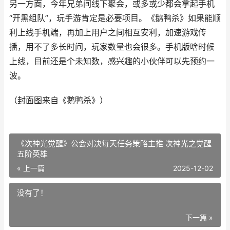
另一方面，今年兄弟间线下聚会，或多或少都会拿起手机
“开黑组队”，玩手游肯定是必要项目。《鹅鸭杀》如果能顺
利上线手机端，再加上用户之间相互安利，加速游戏传
播，用不了多长时间，玩家数量也会很多。手机版啥时候
上线，目前还是个未知数，感兴趣的小伙伴可以先预约一
波。
（封面图来自《鹅鸭杀》）
《次神光觉醒》公会对决每天任务策略主推 次神光之觉醒
五阶英雄
« 上一篇
2025-12-02
没有了！
下一篇 »