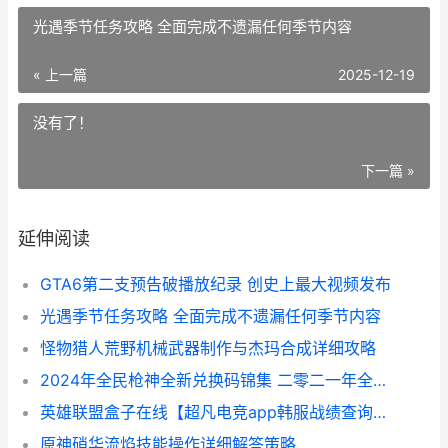
光遇季节任务攻略 全面完成不遗漏任何季节内容
« 上一篇
2025-12-19
没有了！
下一篇 »
延伸阅读
GTA6第二支预告破播放纪录 创史上最大视频发布
光遇季节任务攻略 全面完成不遗漏任何季节内容
怪物猎人荒野机械武器制作与杰玛合成详细攻略
2024年全民枪神全新兑换码锦集 二零二一年全民枪神
英雄联盟盒子在线【超凡电竞app韩服战绩查询功能说明】 英雄联盟盒子怎么使用
原神硝华流焰技能操作详细解答策略