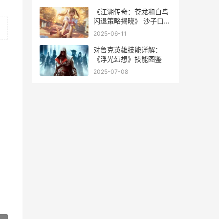
《江湖传奇：苍龙和白鸟
闪退策略揭晓》 沙子口山
海社区地址
2025-06-11
对鲁克英雄技能详解：
《浮光幻想》技能图鉴
2025-07-08