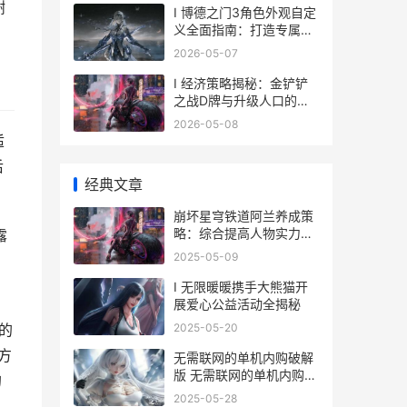
谢
I 博德之门3角色外观自定
义全面指南：打造专属英
雄形象
2026-05-07
I 经济策略揭秘：金铲铲
之战D牌与升级人口的最
佳时机
2026-05-08
适
后
经典文章
崩坏星穹铁道阿兰养成策
略：综合提高人物实力诀
露
窍分析 崩坏星穹铁道阿斯
2025-05-09
，
德纳
I 无限暖暖携手大熊猫开
展爱心公益活动全揭秘
2025-05-20
上的
方
无需联网的单机内购破解
版 无需联网的单机内购破
的
解版游戏大全
2025-05-28