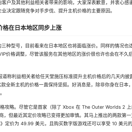
向客户及其他利益相关者带来的影响，大家深表歉意，并衷心感
企业决定跟随竞争对手步伐、提升主机价格的主要原因。
O 服务价格在日本地区同步上涨
Switch 的三种型号，目前看来在日本地区也将面临涨价。同样的情况也
Online VIP价格调整，尽管该服务在其他地区的涨价很也许也会在不久
在有报道称利益相关者给任天堂施压标准提升主机价格后的几天内披
堂这款全新主机的价格一直保持坚挺。好消息是，除非你身在日本
。
管它是首家（除了 Xbox 在 The Outer Worlds 2 
元的厂商，但最近其定价攻略已变得更加审慎。其马上推出的两款第一
ers》定价为 49.99 美元，且购买数字版游戏还可以享受 10 美元