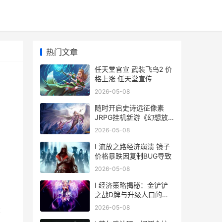
热门文章
任天堂官宣 武装飞鸟2 价
格上涨 任天堂宣传
2026-05-08
随时开启史诗远征像素
JRPG挂机新游《幻想放
置远征队》Demo 5月8日
2026-05-08
调
上线Steam 打开史诗
I 流放之路经济崩溃 镜子
价格暴跌因复制BUG导致
2026-05-08
I 经济策略揭秘：金铲铲
之战D牌与升级人口的最
佳时机
2026-05-08
最