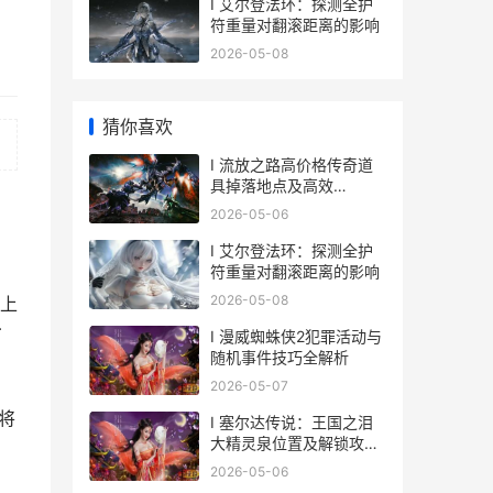
I 艾尔登法环：探测全护
符重量对翻滚距离的影响
2026-05-08
猜你喜欢
I 流放之路高价格传奇道
具掉落地点及高效
Farming 策略解析
2026-05-06
I 艾尔登法环：探测全护
符重量对翻滚距离的影响
2026-05-08
区上
前
I 漫威蜘蛛侠2犯罪活动与
随机事件技巧全解析
2026-05-07
将
I 塞尔达传说：王国之泪
大精灵泉位置及解锁攻略
指南
2026-05-06