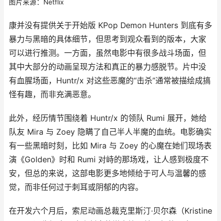
图片来源：Netflix
康并没有提供关于开始版 KPop Demon Hunters 到底有多
暴力与黑暗的具体细节，但思考到观众看到的版本，大家
可以进行推测。一方面，虽然电影中有很多战斗场面，但
其中大部分的动画呈现方法和真正的暴力感脱节。片中没
有血腥场面，Huntr/x 对这些恶魔的“击杀”通常被描绘成搞
怪有趣，而非充满恶意。
此外，经历情节围绕着 Huntr/x 的领队 Rumi 展开，她给
队友 Mira 与 Zoey 隐瞒了自己半人半魔的血统。电影确实
有一些黑暗时刻，比如 Mira 与 Zoey 的心魔在她们现场表
演《Golden》时和 Rumi 对峙的那场戏，让人感到极度不
安，但总的来说，这部电影更多地倾给于可人与温馨的感
觉，而非任何过于刺耳或阴郁的内容。
在开发六个月后，索尼动画总裁克里斯汀·贝尔森（Kristine