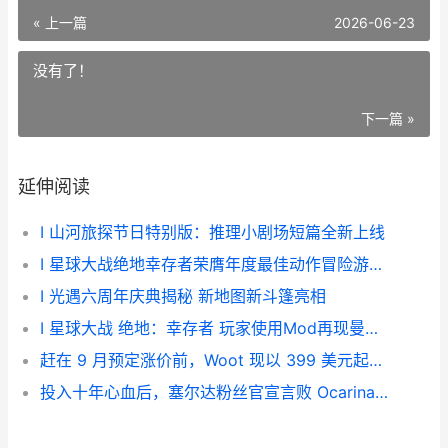
« 上一篇
2026-06-23
没有了！
下一篇 »
延伸阅读
I 山河旅探节日特别版：推理小剧场短篇全新上线
I 星球大战绝地幸存者荣膺年度最佳动作冒险游戏大奖
I 光遇六周年庆典揭秘 新地图新斗篷亮相
I 星球大战 绝地：幸存者 玩家使用Mod再现曼达洛人中的尤达宝宝
赶在 9 月预定涨价前，Woot 现以 399 美元起售 Nintendo Switch 2 九月什么股票会涨
投入十年心血后，塞尔达粉丝官宣言败 Ocarina of Time 虚拟引擎重制版项目