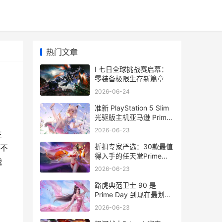
热门文章
I 七日全球挑战赛启幕：
零装备极限生存新篇章
2026-06-24
准新 PlayStation 5 Slim
光驱版主机亚马逊 Prime
VIP日售价 499 美元 准新
2026-06-23
生
机和全新机的区别
折扣专家严选：30款最值
不
得入手的任天堂Prime
战
Day优惠 折扣原则是谁提
2026-06-23
出来的
路虎典范卫士 90 是
Prime Day 到现在最划算
的乐高载具优惠 经典路虎
2026-06-23
卫士价格