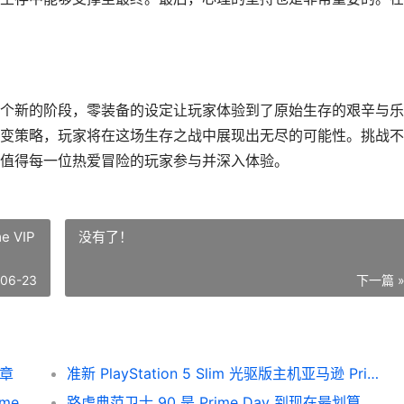
个新的阶段，零装备的设定让玩家体验到了原始生存的艰辛与乐
变策略，玩家将在这场生存之战中展现出无尽的可能性。挑战不
值得每一位热爱冒险的玩家参与并深入体验。
e VIP
没有了！
-06-23
下一篇 
篇章
准新 PlayStation 5 Slim 光驱版主机亚马逊 Prime VIP日售价 499 美元 准新机和全新机的区别
折扣专家严选：30款最值得入手的任天堂Prime Day优惠 折扣原则是谁提出来的
路虎典范卫士 90 是 Prime Day 到现在最划算的乐高载具优惠 经典路虎卫士价格