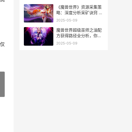
亮眼少东家评测怎么 《燕
云十六声》官网
《魔兽世界》资源采集策
略：深度分析采矿诀窍 魔
兽世界资深保姆成就
2025-05-09
魔兽世界超级巫师之油配
方获得路径全分析，你了
解几种 魔兽世界超级巫师
2025-05-09
仅
之油需要什么材料
»