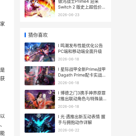
银河战士Prime4 迎来
Switch 2 版史上超低价，
掌握这一简单诀窍还能省
2026-06-23
更多。
家
猜你喜欢
I 鸣潮发布性能优化公告
PC端和移动端全面升级
2026-06-18
I 星际战甲全新Prime战甲
是
Dagath Prime配卡实战评
获
测与展望解析
2026-06-18
I 博德之门3携手神界原罪
2推出联动角色与特殊装
备
2026-06-18
以
I 光·遇推出新互动表情 握
手与拥抱动作详解
、
2026-06-22
能