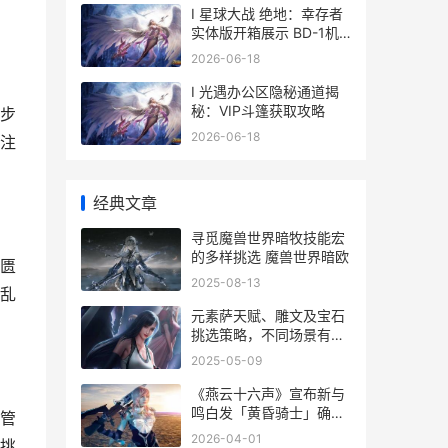
I 星球大战 绝地：幸存者
实体版开箱展示 BD-1机
器人精细赏析
2026-06-18
I 光遇办公区隐秘通道揭
秘：VIP斗篷获取攻略
步
2026-06-18
注
经典文章
寻觅魔兽世界暗牧技能宏
的多样挑选 魔兽世界暗欧
匮
2025-08-13
乱
元素萨天赋、雕文及宝石
挑选策略，不同场景有不
同组合 元素萨天赋加点
2025-05-09
《燕云十六声》宣布新与
鸣白发「黄昏骑士」确定
管
最新外观「无界之心」超
2026-04-01
挑