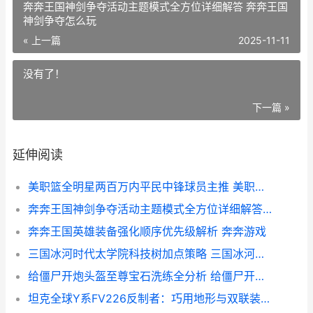
奔奔王国神剑争夺活动主题模式全方位详细解答 奔奔王国
神剑争夺怎么玩
« 上一篇
2025-11-11
没有了！
下一篇 »
延伸阅读
美职篮全明星两百万内平民中锋球员主推 美职篮全名
奔奔王国神剑争夺活动主题模式全方位详细解答 奔奔王国神剑争夺怎么玩
奔奔王国英雄装备强化顺序优先级解析 奔奔游戏
三国冰河时代太学院科技树加点策略 三国冰河时代太学院升级时间
给僵尸开炮头盔至尊宝石洗练全分析 给僵尸开炮头盔怎么做
坦克全球Y系FV226反制者：巧用地形与双联装炮，打造坚固防守！