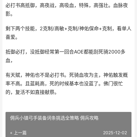
必打书高抵御，高夜战，高吸血，特殊，高强壮。血脉夜
影。
剩下两个技能，2克制/高敏+克制/神佑保命+克制，看单人
喜爱。
抵御必打，没抵御经常第一回合AOE都能刮死骑2000多
血，
有天赋，神佑也不是必打书。死骑血攻为主，神佑触发概
率不高。且蓝耗高，死的时候基本也没蓝了。佛门很忙
的，复活不如直接献祭。
佣兵小镇弓手装备词条挑选全策略 佣兵攻略
« 上一篇
2025-12-02