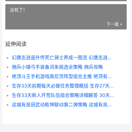
没有了！
下一篇 »
延伸阅读
幻唐志逍遥外传死亡骑士养成一图流 幻唐志逍遥外传零氪选什么职业
佣兵小镇弓手装备词条挑选全策略 佣兵攻略
绝顶斗王手机游戏高尼茨阵型组合主推 绝顶有动画吗
生存33天前期每天必做任务整理概括 生存27天之后游戏
生存33天新人开荒队伍组合策略详细解答 30天生存破解版
这城有良田武动乾坤联动第二弹策略 这城有良田武动乾坤