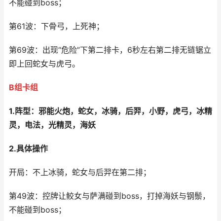
不能碰到boss；
第61波：下骨弓，上死神；
第69波：出现“危险”下第二排卡，6秒左右第二排无链锯立
即上回蛇女与虎弓。
B组卡组
1.阵型：邪能火炮，蛇女，冰骑，后羿，小野，虎弓，冰精
灵，电法，光精灵，海妖
2.具体操作
开局：不上冰骑，蛇女与后羿在第二排；
第49波：控牌让鲛女与萨满碰到boss，打掉海妖与钢鬃，
不能碰到boss；