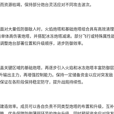
而资源枯竭，保持部分炮台灵活应对不同攻击波次。
面对大量低防御敌人时，火焰炮塔和基础炮塔组合具有高效清理
升级单体高伤害炮塔，并搭配冰冻炮塔减速。部分飞行或特殊属性
调整炮台部署位置和升级顺序，进步防御效率。
盖关键区域的基础炮塔，再逐步引入火焰和冰冻炮塔丰富防御层
提升输出主力，再增强控制能力。保持一定储备资金以应对突发敌
保证在各阶段保持稳定防守，提升战局持续性。
建造效率。成员可以各自负责不同类型炮塔的布置和升级，互补
略，优先保障防御薄弱环节的炮台升级，同时预留资金应对突发