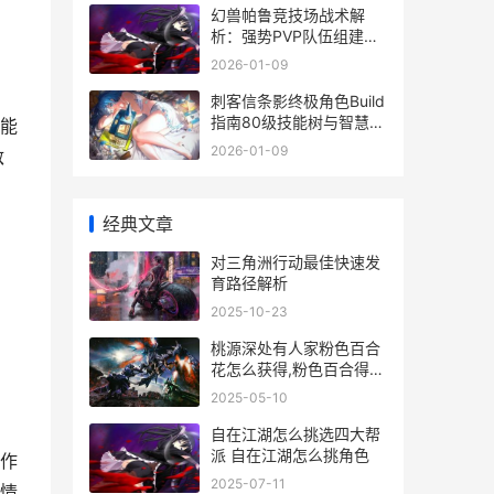
幻兽帕鲁竞技场战术解
析：强势PVP队伍组建攻
略
2026-01-09
刺客信条影终极角色Build
指南80级技能树与智慧位
能
阶详解
2026-01-09
敌
经典文章
对三角洲行动最佳快速发
育路径解析
2025-10-23
桃源深处有人家粉色百合
花怎么获得,粉色百合得手
秘笈 桃源深处有人家天涯
2025-05-10
明月
自在江湖怎么挑选四大帮
派 自在江湖怎么挑角色
作
2025-07-11
情