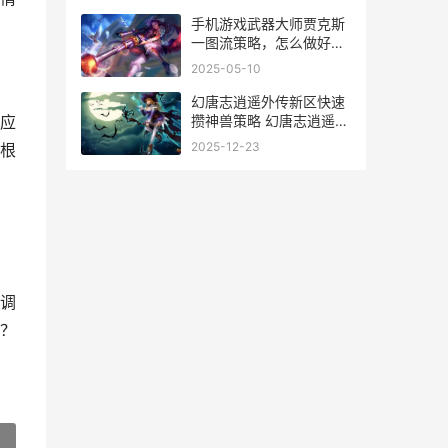
手机游戏武器大师贾克斯
一图流策略，怎么做好资
源控制 手游的武器
2025-05-10
幻唐志逍遥外传新区快速
攒神兽策略 幻唐志逍遥外
应
传交易平台
2025-12-23
根
调
？