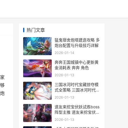
热门文章
猛鬼宿舍炮塔建造攻略 多
炮台配置与升级技巧详解
2026-01-14
奔奔王国城镇中心更新黄
金消耗表 奔奔 角色
2026-01-13
家
三国冰河时代宝藏掠夺模
够
式全策略 三国冰河时代宝
炮
藏怎么保护
2026-01-13
道友来挖宝伏妖试炼boss
阵型主推 道友来挖宝伏妖
试炼百花羞怎么打
2026-01-13