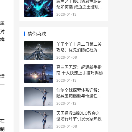
咸鱼之王璇玑诸葛鱼珠词
条如何选 咸鱼之王璇玑诸
葛
2026-01-13
属
对
猜你喜欢
样
羊了个羊十月二日第二关
攻略：优先消除红框牌保
存虚线牌
2026-01-09
真三国无双：起源新手指
南 十大快速上手技巧揭秘
造
2026-01-13
一
仙剑全球探索体系详解：
隐藏宝箱谜题与奇遇任务
触发条件揭秘
2026-01-12
天国拯救2新DLC教会之
谜潜行环节引发玩家热议
在
2026-01-08
制