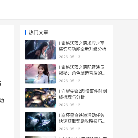
热门文章
I 霍格沃茨之遗求应之室
装饰与功能全新升级分析
2026-05-13
I 霍格沃茨之遗配音演员
揭秘：角色塑造背后的故
事与心路历程
2026-05-12
格
I 守望先锋2剧情事件时刻
线梳理与分析
功
2026-05-12
I 崩坏星穹铁道活动任务
快速获取奖励攻略技巧分
享
2026-05-12