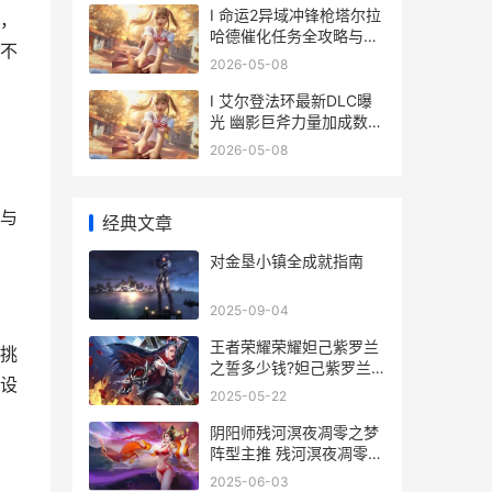
I 命运2异域冲锋枪塔尔拉
，
哈德催化任务全攻略与步
不
骤详解
2026-05-08
I 艾尔登法环最新DLC曝
光 幽影巨斧力量加成数值
详解
2026-05-08
与
经典文章
对金垦小镇全成就指南
2025-09-04
王者荣耀荣耀妲己紫罗兰
挑
之誓多少钱?妲己紫罗兰
设
之誓皮肤图片说明 王者荣
2025-05-22
耀荣耀典藏
阴阳师残河溟夜凋零之梦
阵型主推 残河溟夜凋零之
梦阵型组合策略 阴阳师冥
2025-06-03