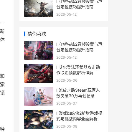
I 守望先锋2音频设置与声
音定位技巧提升指南
2026-05-12
一
新
猜你喜欢
体
I 守望先锋2音频设置与声
音定位技巧提升指南
2026-05-12
I 艾尔登法环武器攻击动
作取消帧数解析详解
和
2026-05-06
索
I 流放之路Steam玩家人
锁
数突破30万再创记录
2026-05-07
I 漫威蜘蛛侠2新增游戏模
式与挑战内容全面解析
2026-05-08
种