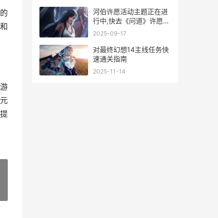
道残月破
河伯许愿活动主题正在进
的
行中,快去《问道》许愿中
和
大奖吧 河伯许愿活动主题
2025-09-17
是什么
对最终幻想14主线任务快
速通关指南
2025-11-14
游
元
提
»