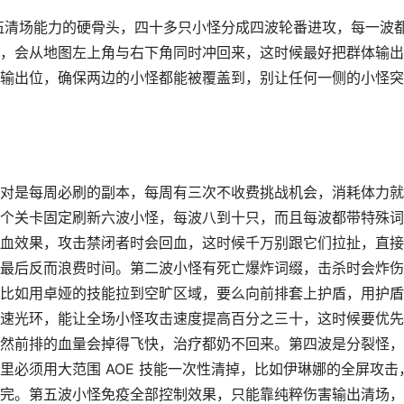
队伍清场能力的硬骨头，四十多只小怪分成四波轮番进攻，每一波
，会从地图左上角与右下角同时冲回来，这时候最好把群体输出
输出位，确保两边的小怪都能被覆盖到，别让任何一侧的小怪突
对是每周必刷的副本，每周有三次不收费挑战机会，消耗体力就
个关卡固定刷新六波小怪，每波八到十只，而且每波都带特殊词
血效果，攻击禁闭者时会回血，这时候千万别跟它们拉扯，直接
最后反而浪费时间。第二波小怪有死亡爆炸词缀，击杀时会炸伤
比如用卓娅的技能拉到空旷区域，要么向前排套上护盾，用护盾
速光环，能让全场小怪攻击速度提高百分之三十，这时候要优先
然前排的血量会掉得飞快，治疗都奶不回来。第四波是分裂怪，
必须用大范围 AOE 技能一次性清掉，比如伊琳娜的全屏攻击
完。第五波小怪免疫全部控制效果，只能靠纯粹伤害输出清场，