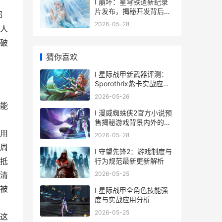
I 崩坏：星穹铁道新纪录
片发布，揭秘开发背后的
都
故事
2026-05-28
人
破
猜你喜欢
I 星际战甲新武器评测：
Sporothrix紫卡实战应用
探究
2026-05-26
能
I 漫威蜘蛛侠2官方小说预
售揭秘游戏背景内外的全
新冒险
用
2026-05-28
周
I 守望先锋2：游戏制度与
抵
行为规范最新更新解析
2026-05-25
清
被
I 星际战甲全角色技能强
度与实战应用分析
，
2026-05-25
这