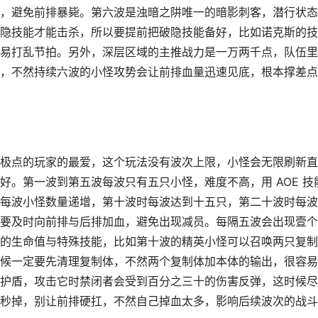
，避免前排暴毙。第六波是浊暗之阱唯一的暗影刺客，潜行状态
隐技能才能击杀，所以要提前把破隐技能备好，比如诺克斯的技
易打乱节拍。另外，深层区域的主推战力是一万两千点，队伍里
，不然持续六波的小怪攻势会让前排血量迅速见底，根本撑差点
极点的玩家的最爱，这个玩法没有波次上限，小怪会无限刷新直
。第一波到第五波每波只有五只小怪，难度不高，用 AOE 技
每波小怪数量递增，第十波时每波达到十五只，第二十波时每波
要及时向前排与后排加血，避免出现减员。每隔五波会出现壹个
的生命值与特殊技能，比如第十波的精英小怪可以召唤两只复制
候一定要先清理复制体，不然两个复制体加本体的输出，很容易
护盾，攻击它时禁闭者会受到百分之三十的伤害反弹，这时候尽
秒掉，别让前排硬扛，不然自己掉血太多，影响后续波次的战斗