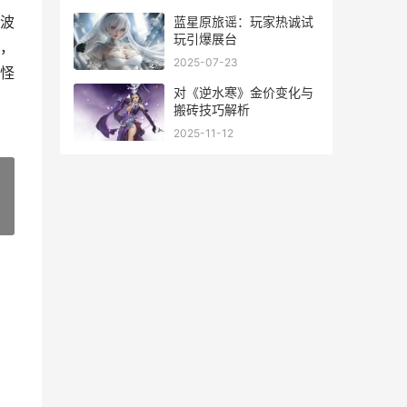
波
蓝星原旅谣：玩家热诚试
玩引爆展台
，
2025-07-23
怪
对《逆水寒》金价变化与
搬砖技巧解析
2025-11-12
»