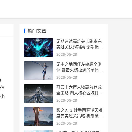
热门文章
无期迷途高难关卡副本完
美过关诀窍锦集 无期迷途
全角色
2026-05-28
无主之地同伴左轮超全测
评 暴击火伤拉满的单体利
器 无主之地敌人
2026-05-28
每
燕云十六声人物高效养成
体
全策略 四大核心区域打卡
小
指导 燕云十六声人物大全
2026-05-28
影之刃 3 妙手回春逆天难
度完美过关策略 机制破解
和养成指导 影之刃三绝技
2026-05-28