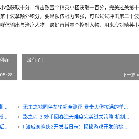
小怪获取十分，每击败壹个精英小怪获取一百分，完美过关第十
第十波拿额外积分，要是队伍战力够强，可以试试冲击第二十波
群体输出与治疗人物，最好再带壹个控制人物，用来应对精英小
利器
没有了！
-05-28
下一篇 
无期迷途高难关卡副本完美过关诀窍锦集 无期迷途全角色
无主之地同伴左轮超全测评 暴击火伤拉满的单体利器 无主之地敌人
燕云十六声人物高效养成全策略 四大核心区域打卡指导 燕云十六声人物大全
影之刃 3 妙手回春逆天难度完美过关策略 机制破解和养成指导 影之刃三绝技
I 崩坏：星穹铁道新纪录片发布，揭秘开发背后的故事
I 漫威蜘蛛侠2开发者日志：揭秘游戏开发的挑战与创造旅程