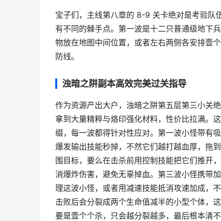
宝子们，主线第八章的 8-9 关卡绝对是考验
有不同的棘手点。第一波是十二只普通级地下兵
物放在地图中间位置，或者左右两侧各安排壹个
防线。
浊暗之阱副本高效完美过关指导
作为资源产出大户，浊暗之阱第五层第三小关绝
拿到大量精粹与烙印强化材料，性价比拉满。这
缀，每一波都得针对性应对。第一波小怪带有吸
爆发输出技能秒掉，不然它们越打越血厚，拖到
围目标，要么在击杀前用控制技能把它们推开，
消爆炸伤害，避免无辜掉血。第三波小怪携带加
理这波小怪，或者用减速技能抵消攻速加成，不
击败后会分裂成两个生命值减半的小型个体，这里
要是壹个个杀，只会越分裂越多，最后根本清不