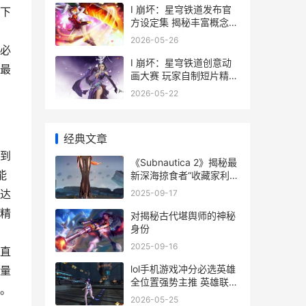
I 崩坏：星穹铁道发布官
下
方设定集 揭秘丰富概念艺
术图
2026-05-26
必
I 崩坏：星穹铁道创意动
最
画大赛 玩家自制短片精妙
纷呈
2026-05-22
经典文章
到
《Subnautica 2》揭秘最
能
新深海掠食者“收藏家利维
坦” subnautica结局
达
2025-09-17
精
对揭秘古代堪舆师的神秘
身份
2025-09-16
直
lol手机游戏冲分必选英雄
量
全位置强势主推 英雄联盟
。
冲分
2026-05-25