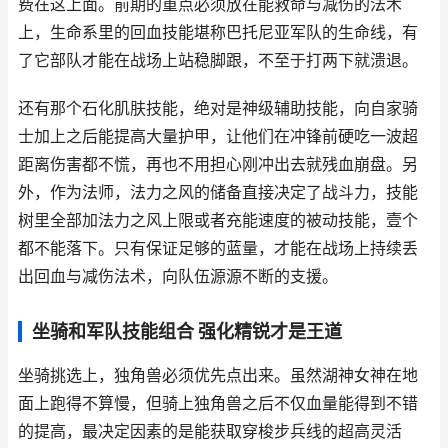
费在这上面。前期的重点必须放在能救命与减伤的法术
上，生命系里的回血技能堪称巴托尼亚军队的生命线，有
了它部队才能在战场上站稳脚跟，不至于打两下就溃退。
还有那个石化肌肤技能，绝对是神级辅助技能，向自家骑
士加上之后能提高大量护甲，让他们在冲锋前硬吃一波超
距离伤害都不慌，再也不用担心刚冲出去就残血崩盘。另
外，作为法师，法力之风的储备直接决定了战斗力，技能
树里全部加法力之风上限或者充能速度的被动技能，壹个
都不能落下。只有保证足够的蓝量，才能在战场上持续丢
出回血与减伤法术，向队伍源源不断的支援。
坐骑和军队技能组合 强化精锐才是王道
坐骑挑选上，独角兽必须优先点出来。虽然湖神女神在地
面上跑得不算慢，但骑上独角兽之后不仅血量能得到不错
的提高，最决定因素的是能获取穿梭步兵线的超高灵活