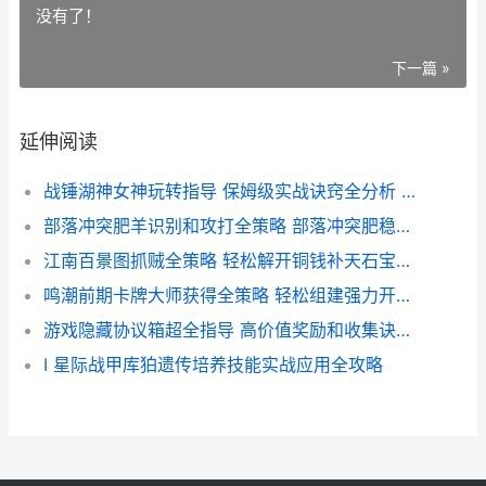
没有了！
下一篇 »
延伸阅读
战锤湖神女神玩转指导 保姆级实战诀窍全分析 战锤湖神女神玩什么职业
部落冲突肥羊识别和攻打全策略 部落冲突肥稳解说
江南百景图抓贼全策略 轻松解开铜钱补天石宝典 江南百景图抓人
鸣潮前期卡牌大师获得全策略 轻松组建强力开荒卡组 潮鸣出现的集数
游戏隐藏协议箱超全指导 高价值奖励和收集诀窍大揭晓 游戏隐私协议
I 星际战甲库狛遗传培养技能实战应用全攻略