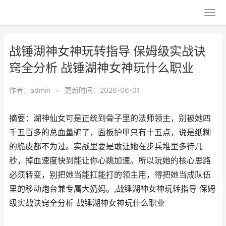
战锤湖神女神玩转指导 保姆级实战诀
窍全分析 战锤湖神女神玩什么职业
作者：
admin
•
更新时间：2026-06-01
摘要：湖神仙女可是正统到骨子里的法师领主，别被她四
千五百多的总血量骗了，面板护甲只有十五点，说是纸糊
的脆皮都不为过。实战里要是敢让她在步兵堆里多待几
秒，掉血速度快到能让你心跳加速。所以玩她的核心思路
必须转变，别把她当能扛能打的领主用，得把她当成队伍
里的移动炮台兼专属大奶妈。,战锤湖神女神玩转指导 保姆
级实战诀窍全分析 战锤湖神女神玩什么职业