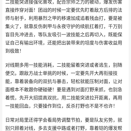
二技能突进接强化普攻，配合宗师之力的被动，爆发伤害
直接炸穿对面！团战的时候一定要优先盯着敌方后排的法
师与射手，利用暴烈之甲的移速加成追着残血打，要是被
集火了，就靠反伤刺甲与永夜守护的续航扛着打，千万别
盲目先冲进去，等队友吸引一波技能之后再切入，既能保
证自己有输出环境，还能把出装带来的坦度与伤害收益用
到极致！
对线期多用一技能消耗，二技能留着突进或者逃生，别随
便交。跟敌方战士单挑的时候，一定要先开大再衔接技
能，靠着装备向的双抗与暴击，轻松就能压制对面，让对
面根本不敢跟你硬碰硬！要是遇到对面打野来抓，也别急
着慌，先开大招提高双抗，用二技能突进拉开距离，再用
一技能回血，只要操作到位，反杀打野也不是不也许！
日常对局里还得学会看局势调整节拍，要是队友劣势，就
别只顾着对线，多去支援中路或者打野，靠着铠的爆发帮