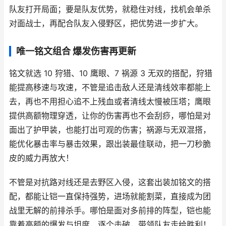
队友打开局面；要是队友优势，就稳住对线，找机会单杀
对面战士，再配合队友入侵野区，把优势进一步扩大。
唯一铭文组合 爆发伤害再更新
铭文就选 10 狩猎、10 鹰眼、7 祸源 3 无双的搭配，狩猎
能提高移速与攻速，不管是追击敌人还是清线效率都能上
去，再也不用担心追不上残血或者清线太慢被压塔；鹰眼
提供高额物理穿透，让你的伤害再也不会刮痧，哪怕是对
面出了护甲装，也能打出可观的伤害；祸源与无双混搭，
能优化暴击率与暴击效果，跟出装最佳联动，把一刀秒脆
皮的威力再放大！
不管是对抗路对线还是去野区入侵，这套出装加铭文的搭
配，都能让铠一直保持强势，进场就能割菜，直接成为团
战里无解的前排杀手。哪怕是面对多前排的阵型，铠也能
靠着高额的爆发与坦度，逐个击破，带领队友走给胜利！