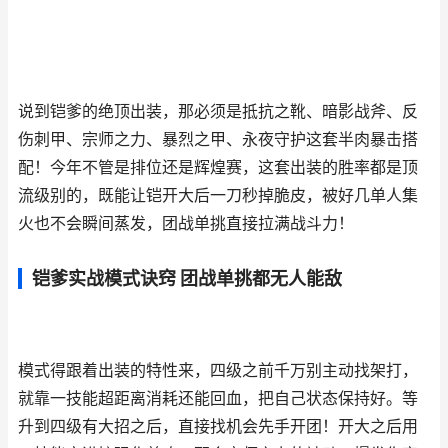
说到铠爹的绝顶出装，那必须是抵抗之靴、暗影战斧、反
伤刺甲、宗师之力、暴烈之甲、永夜守护这套半肉暴击搭
配！今年不管是排位还是辉煌赛，这套出装的胜率都是顶
流级别的，既能让铠开大后一刀秒掉脆皮，被好几单人集
火也不会瞬间蒸发，团战单挑直接拉满战斗力！
铠爹实战模式诀窍 团战单挑都无人能敌
模式得跟着出装的特性来，四级之前千万别主动找架打，
就靠一技能超距离消耗还能回血，把自己状态保持好。等
升到四级有大招之后，直接找机会先手开团！开大之后用