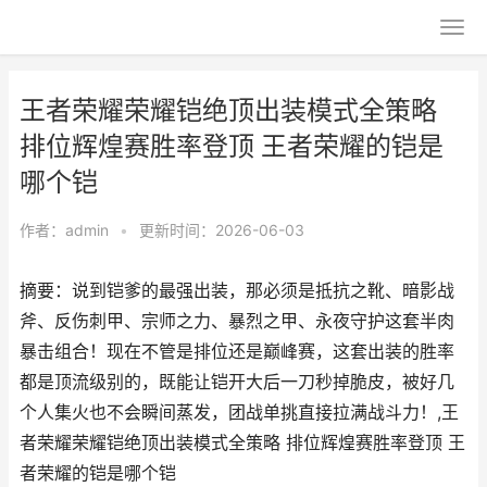
王者荣耀荣耀铠绝顶出装模式全策略
排位辉煌赛胜率登顶 王者荣耀的铠是
哪个铠
作者：
admin
•
更新时间：2026-06-03
摘要：说到铠爹的最强出装，那必须是抵抗之靴、暗影战
斧、反伤刺甲、宗师之力、暴烈之甲、永夜守护这套半肉
暴击组合！现在不管是排位还是巅峰赛，这套出装的胜率
都是顶流级别的，既能让铠开大后一刀秒掉脆皮，被好几
个人集火也不会瞬间蒸发，团战单挑直接拉满战斗力！,王
者荣耀荣耀铠绝顶出装模式全策略 排位辉煌赛胜率登顶 王
者荣耀的铠是哪个铠