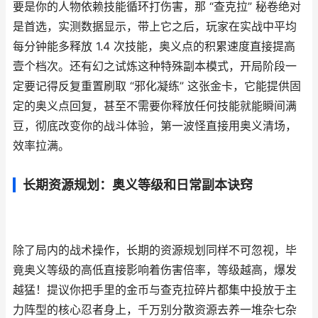
要是你的人物依赖技能循环打伤害，那 “查克拉” 秘卷绝对
是首选，实测数据显示，带上它之后，玩家在实战中平均
每分钟能多释放 1.4 次技能，奥义点的积累速度直接提高
壹个档次。还有幻之试炼这种特殊副本模式，开局阶段一
定要记得反复重置刷取 “邪化凝练” 这张金卡，它能提供固
定的奥义点回复，甚至不需要你释放任何技能就能瞬间满
豆，彻底改变你的战斗体验，第一波怪直接用奥义清场，
效率拉满。
长期资源规划：奥义等级和日常副本诀窍
除了局内的战术操作，长期的资源规划同样不可忽视，毕
竟奥义等级的高低直接影响着伤害倍率，等级越高，爆发
越猛！提议你把手里的金币与查克拉碎片都集中投放于主
力阵型的核心忍者身上，千万别分散资源去养一堆杂七杂