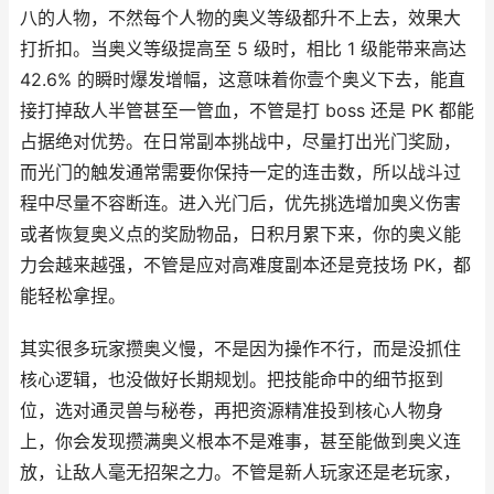
八的人物，不然每个人物的奥义等级都升不上去，效果大
打折扣。当奥义等级提高至 5 级时，相比 1 级能带来高达
42.6% 的瞬时爆发增幅，这意味着你壹个奥义下去，能直
接打掉敌人半管甚至一管血，不管是打 boss 还是 PK 都能
占据绝对优势。在日常副本挑战中，尽量打出光门奖励，
而光门的触发通常需要你保持一定的连击数，所以战斗过
程中尽量不容断连。进入光门后，优先挑选增加奥义伤害
或者恢复奥义点的奖励物品，日积月累下来，你的奥义能
力会越来越强，不管是应对高难度副本还是竞技场 PK，都
能轻松拿捏。
其实很多玩家攒奥义慢，不是因为操作不行，而是没抓住
核心逻辑，也没做好长期规划。把技能命中的细节抠到
位，选对通灵兽与秘卷，再把资源精准投到核心人物身
上，你会发现攒满奥义根本不是难事，甚至能做到奥义连
放，让敌人毫无招架之力。不管是新人玩家还是老玩家，