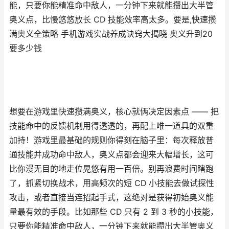
能，只要你能精准命中敌人，一分钟下来就能攒出大半管
奥义点，比慢悠悠放长 CD 技能效率高太多。要是,快速攒
满奥义全策略 手机游戏实战养成诀窍大揭晓 奥义升到20
要多少钱
想要在游戏里快速攒满奥义，核心就俩决定因素点 —— 把
技能命中的反馈机制用得透透的，再配上唯一道具的双重
加持！游戏里最基础的规则你得刻在脑子里：每次释放普
通技能并成功命中敌人，奥义点都会迎来大幅增长，这可
比你漫无目的地走位晃悠有用一百倍。别再浪费时间瞎跑
了，抓紧切换战术，用高频次的短 CD 小技能去做试探性
攻击，或者直接当连招起手式，这绝对是获得初始奥义能
量最有效的手段。比如那些 CD 只有 2 到 3 秒的小技能，
只要你能精准命中敌人，一分钟下来就能攒出大半管奥义