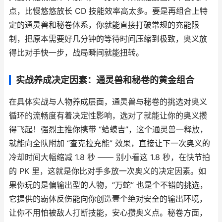
点，比慢悠悠放长 CD 技能效率高太多。要是再组合上特
定的通灵兽和秘卷体系，你就能直接打破常规的充能限
制，把原本需要好几分钟的等待时间压缩到极致，奥义放
得比对手快一步，战局瞬间就能扭转。
实战养成决定因素：通灵兽和秘卷的黄金组合
在具体实战与人物养成层面，通灵兽与秘卷的挑选对奥义
循环的流畅度有着决定性影响，选对了就能让你的奥义攒
得飞起！强烈主推你携带 “蛤蟆吉”，这个通灵兽一释放，
就能向全队附加 “查克拉充能” 效果，直接让下一次奥义的
冷却时间大幅缩减 1.8 秒 —— 别小看这 1.8 秒，在快节拍
的 PK 里，这就是你比对手多放一次奥义的决定因素。如
果你玩的是偏输出型的人物，“万蛇” 也是个不错的挑选，
它提供的霸体反伤能向你创造壹个绝对安全的输出环境，
让你不用怕被敌人打断技能，安心攒奥义点。秘卷方面，