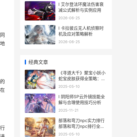
I 艾尔登法环魔法伤害衰
减公式解析与实例应用
2026-06-25
I 卡拉彼丘无人机侦察时
机及应对策略解析
同
2026-06-25
地
经典文章
《寻道大千》聚宝小妖小
蛇宝皮肤获得全策略：新
的
春战令和活动主题详细解
2025-05-10
在
答 寻道大千下载官网
I 阴阳师SP云外镜技能全
解与合理使用技巧分析
2025-11-21
部落和弯刀npc实力排行
部落和弯刀npc排行全新
行
部落和弯刀 灰机
2025-05-10
进