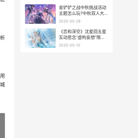
金铲铲之战中秋挑战活动
主题怎么玩?中秋双人大
作战模式说明 金铲铲之战
2025-05-28
中阶变形术
《恋和深空》沈星回五星
互动思念“虚构妄想”限时
析
登场，你预备好迎接挑战
2025-05-10
了吗 恋与深空手游
用
城
»