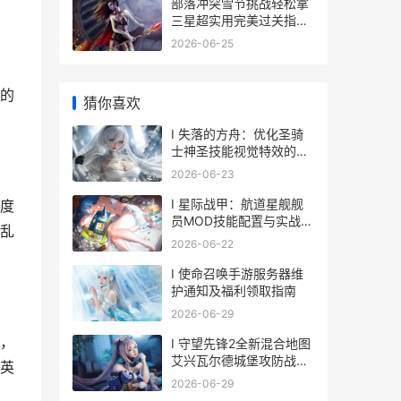
部落冲突雪节挑战轻松拿
三星超实用完美过关指导
部落冲突雪怪介绍
2026-06-25
的
猜你喜欢
I 失落的方舟：优化圣骑
士神圣技能视觉特效的实
用技巧
2026-06-23
I 星际战甲：航道星舰舰
度
员MOD技能配置与实战评
乱
测分析
2026-06-22
I 使命召唤手游服务器维
护通知及福利领取指南
2026-06-29
，
I 守望先锋2全新混合地图
艾兴瓦尔德城堡攻防战解
英
析
2026-06-29