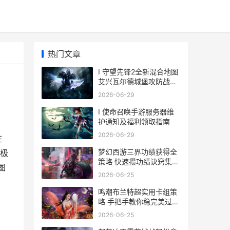
热门文章
I 守望先锋2全新混合地图
艾兴瓦尔德城堡攻防战解
析
2026-06-29
I 使命召唤手游服务器维
护通知及福利领取指南
2026-06-29
在
梦幻西游三界功绩获得全
极
策略 快速攒功绩诀窍集合
图
梦幻西游三界功绩怎么查
2026-06-25
询
鸣潮布兰特超实用卡组策
略 手把手教你稳完美过关
打无尽
2026-06-25