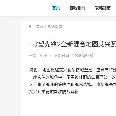
首页
游戏新闻
攻略指南
首页
>
攻略指南
I 守望先锋2全新混合地图艾兴
作者：
小小
•
更新时间：2026-06-29
摘要：I地图概述艾兴瓦尔德城堡是一座具有特
一座宏伟的城堡中，周围被壮丽的山景环绕。这
大丰富了战斗的策略性和战术选择。I攻防战基本
艾兴瓦尔德城堡攻防战解析