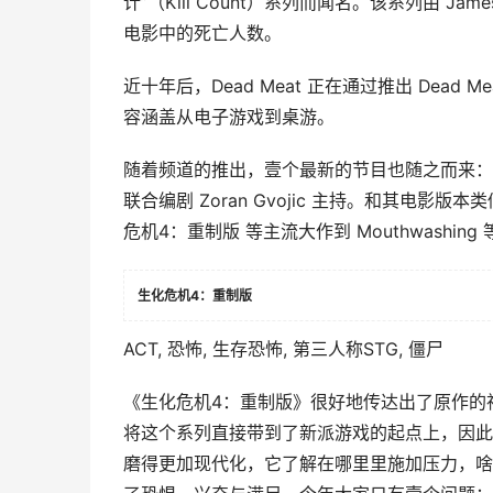
计”（Kill Count）系列而闻名。该系列由 Jam
电影中的死亡人数。
近十年后，Dead Meat 正在通过推出 Dead
容涵盖从电子游戏到桌游。
随着频道的推出，壹个最新的节目也随之而来：“杀戮统计游
联合编剧 Zoran Gvojic 主持。和其电影
危机4：重制版 等主流大作到 Mouthwashin
生化危机4：重制版
ACT, 恐怖, 生存恐怖, 第三人称STG, 僵尸
《生化危机4：重制版》很好地传达出了原作的
将这个系列直接带到了新派游戏的起点上，因此
磨得更加现代化，它了解在哪里里施加压力，啥