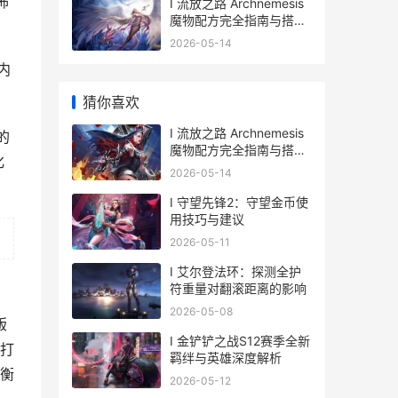
怖
I 流放之路 Archnemesis
魔物配方完全指南与搭配
技巧
2026-05-14
内
猜你喜欢
I 流放之路 Archnemesis
的
魔物配方完全指南与搭配
化
技巧
2026-05-14
I 守望先锋2：守望金币使
用技巧与建议
2026-05-11
I 艾尔登法环：探测全护
符重量对翻滚距离的影响
2026-05-08
版
I 金铲铲之战S12赛季全新
打
羁绊与英雄深度解析
衡
2026-05-12