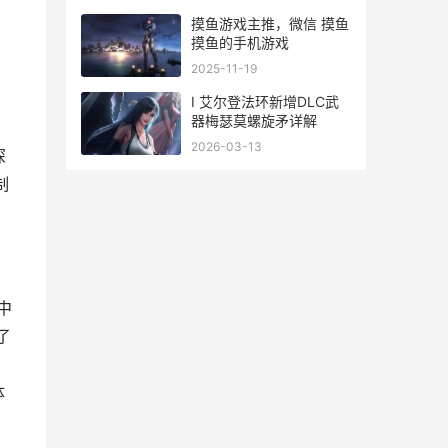
摸鱼游戏主推，微信 摸鱼
摸鱼的手机游戏
2025-11-19
I 艾尔登法环新增DLC武
器梅瑟莫螺旋矛详解
2026-03-13
深
制
中
了
，
体