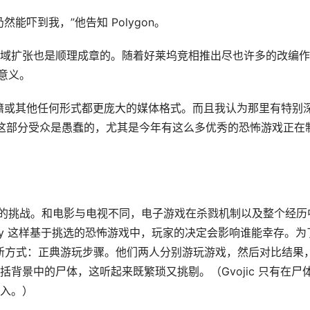
能吓到我，”他告知 Polygon。
域扩张也是顺理成章的。随着好莱坞竞相推出尽也许多的改编作
有意义。
籍或其他任何形式都更庞大的媒体格式。而且我认为那里有特别
不开发这部分受众是愚蠢的，尤其是今年有这么多优秀的恐怖游戏正在
特的挑战。和电影与电视不同，电子游戏在杀戮机制以及整个经历
uarry 这样基于挑选的恐怖游戏中，玩家的决定会影响谁能幸存。为
建立了一种新方式：正典游玩步骤。他们两人分别游玩游戏，然后对比结果
背景中的尸体，这听起来既繁琐又挑剔。（Gvojic 只有在尸
入。）