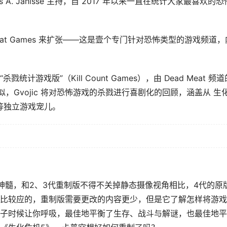
es A. Janisse 主持，自 2017 年以来一直在统计大家最喜欢的恐
 Meat Games 来扩张——这是壹个专门针对恐怖类型的游戏频道，
戏版”（Kill Count Games），由 Dead Meat 频道
版本类似，Gvojic 将对恐怖游戏的杀戮进行喜剧化的回顾，涵盖从 生
g 等独立游戏宠儿。
神髓，和2、3代重制版不得不关掉静态摄像视角相比，4代的原
比较应的，重制版需要更改的内容更少，但是它了解怎样将游戏
子时候让你呼吸，最佳地平衡了生存、战斗与解谜，也最佳地平