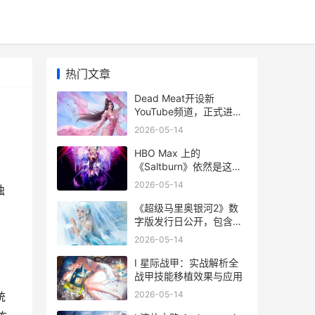
热门文章
Dead Meat开设新
YouTube频道，正式进军
恐怖游戏领域
2026-05-14
HBO Max 上的
《Saltburn》依然是这十
年来最令人不安的惊悚片
2026-05-14
独
salt完整版
《超级马里奥银河2》数
字版发行日公开，包含额
外内容 超级马里奥银河
2026-05-14
I 星际战甲：实战解析全
战甲技能移植效果与应用
2026-05-14
统