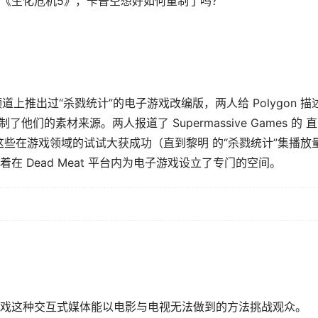
《生化危机5》，卡普空想好如何重制了吗？
at 的主频道上推出过“杀戮统计”的电子游戏改编版，两人给 Polygon 描
了他们的素材来源。两人报道了 Supermassive Games 的 
大作。这些在游戏领域的试试大获成功（直到黎明 的“杀戮统计”集播放
标志着在 Dead Meat 平台内为电子游戏设立了专门的空间。
认为电子游戏这种交互式媒体能以电影与电视无法做到的方法挑战观众。