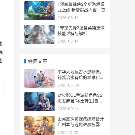
I 漫威蜘蛛侠2全新游戏模
式上线 新增挑战内容一览
2026-05-12
I 守望先锋2堡垒英雄重做
技能详解与解析
2026-05-14
述
直到
量
经典文章
中华大地远古水患频仍，
鲧禹治水背后的艰难和经
历 中华大地的远古人类知
2025-05-09
识点
对火影OL手游新角色SS
忍君麻吕[秽土转生]震撼
登场
2025-09-24
山河旅探影视改编筹备开
启剧本与选角进展披露
2025-12-29