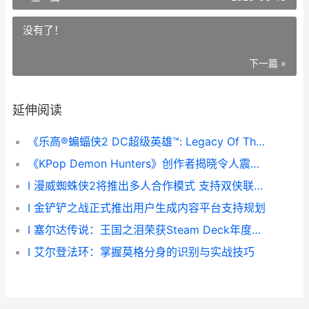
没有了！
下一篇 »
延伸阅读
《乐高®蝙蝠侠2 DC超级英雄™: Legacy Of The Dark Knight》媒体评分集合
《KPop Demon Hunters》创作者揭晓令人震惊的初始概念 kpopdemonhunters电影完整版
I 漫威蜘蛛侠2将推出多人合作模式 支持双侠联机体验
I 金铲铲之战正式推出用户生成内容平台支持规划
I 塞尔达传说：王国之泪荣获Steam Deck年度人气游戏称号
I 艾尔登法环：掌握莫格分身的识别与实战技巧