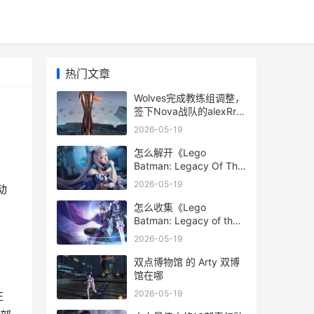
热门文章
Wolves完成教练组调整，
签下Nova战队的alexRr
lolwe教练
2026-05-19
怎么解开《Lego
Batman: Legacy Of The
Dark Knight》中全部的
2026-05-19
动
韦恩科技储物箱 lego
commander怎么用
怎么收集《Lego
Batman: Legacy of the
Dark Knight》中全部潜
2026-05-19
入任务的收集品 lego
land在哪里
双点博物馆 的 Arty 双博
馆在哪
2026-05-19
在