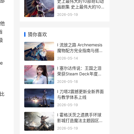
一部
史上最伟大的10部奇幻动
画剧集 史上最伟大的10名
退役巨星
2026-05-19
。他
指
猜你喜欢
级
I 流放之路 Archnemesis
魔物配方完全指南与搭配
技巧
2026-05-14
e
I 塞尔达传说：王国之泪
。
荣获Steam Deck年度人
气游戏称号
2026-05-18
I 刀塔2震撼更新全新界面
段比
与教学体系上线
2026-05-19
I 霍格沃茨之遗携手环球
影城打造魔法主题园区互
动体验
2026-05-19