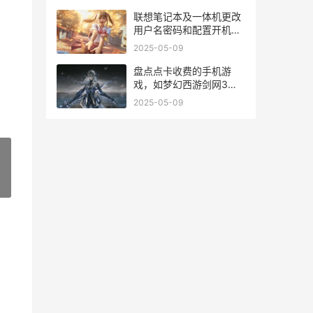
联想笔记本及一体机更改
用户名密码和配置开机密
码的方式 联想笔记本一插
2025-05-09
电源就黑屏
盘点点卡收费的手机游
戏，如梦幻西游剑网3：
指尖江湖等主推 点卡收费
2025-05-09
游戏排行榜
»