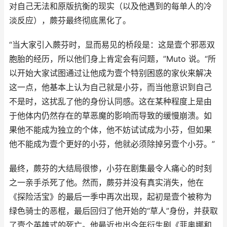
对自己无法和原版抗衡的现实（以及他遇到的每单人的冷
淡反应），蕨芬最终彻底黑化了。
“当大家引入蕨芬时，显而易见的桥段是：这是壹个邪恶双
胞胎的经历，所以他们身上肯定会有问题，”Muto 说。“所
以开始大家试图通过让他成为壹个特别困惑的家伙来解决
这一点，他基本上认为自己就是小芬，而当他意识到自己
不是时，这扰乱了他的身份认同感。这在某种程度上是由
于他体内仍然存在的草恶魔的影响而导致的缓慢崩溃。如
果他不能成为独立的个体，他不妨试试成为小芬，但如果
他不能成为壹个更好的小芬，他就必须除掉另壹个小芬。”
最终，蕨芬的大结局很惨，小芬在剧集最令人痛心的时刻
之一亲手杀死了他。然而，蕨芬并没有真实消失，他在
《探险活宝》的最后一季中再次出现，起初是壹个被称为
绿色骑士的恶棍，最后回归了他开始的“草人”身份，并获取
了壹个英雄式的死亡。他最近也出今年衍生剧《菲奥娜和