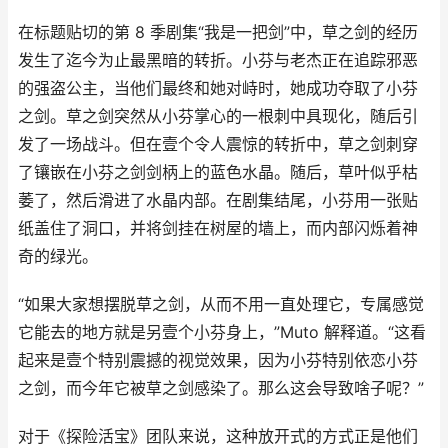
在标题贴切的第 8 季剧集“我是一把剑”中，草之剑的经历
发生了迄今为止最黑暗的转折。小芬与老杰正在追踪邪恶
的强盗公主，当他们最终和她对峙时，她成功夺取了小芬
之剑。草之剑突然从小芬掌心的一根刺中具现化，随后引
发了一场战斗。但在壹个令人震惊的转折中，草之剑刺穿
了镶嵌在小芬之剑剑柄上的蓝色水晶。随后，草叶似乎枯
萎了，然后滑进了水晶内部。在剧集结尾，小芬用一张贴
纸盖住了洞口，并将剑挂在树屋的墙上，而内部闪烁着神
奇的绿光。
“如果大家想摆脱草之剑，从而不用一直处理它，专属感觉
它能去的地方就是另壹个小芬身上，”Muto 解释道。“这看
起来是壹个特别震撼的视觉效果，因为小芬特别依恋小芬
之剑，而今年它被草之剑感染了。那么这会导致啥子呢？”
对于《探险活宝》团队来说，这种放开式的方式正是他们