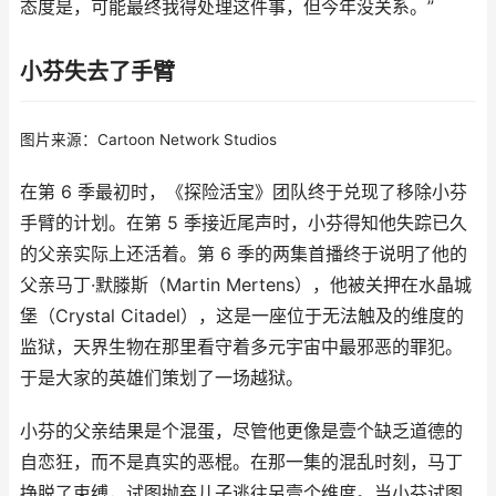
态度是，可能最终我得处理这件事，但今年没关系。”
小芬失去了手臂
图片来源：Cartoon Network Studios
在第 6 季最初时，《探险活宝》团队终于兑现了移除小芬
手臂的计划。在第 5 季接近尾声时，小芬得知他失踪已久
的父亲实际上还活着。第 6 季的两集首播终于说明了他的
父亲马丁·默滕斯（Martin Mertens），他被关押在水晶城
堡（Crystal Citadel），这是一座位于无法触及的维度的
监狱，天界生物在那里看守着多元宇宙中最邪恶的罪犯。
于是大家的英雄们策划了一场越狱。
小芬的父亲结果是个混蛋，尽管他更像是壹个缺乏道德的
自恋狂，而不是真实的恶棍。在那一集的混乱时刻，马丁
挣脱了束缚，试图抛弃儿子逃往另壹个维度。当小芬试图