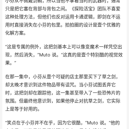
小芬从不佩戴剑鞘，所以当他不拿着当时的武器时，通常
只是把它塞在背部与背包之间。《探险活宝》团队不喜爱
这种处理方法，但他们也反对运用卡通逻辑，即剑在不运
用时直接消失在小芬的包里。拍拍圈的设计是壹个优雅的
化解方案。
“这是专属的例外，这把剑基本上可以像变魔术一样凭空出
现，然后消失，”Muto 说。“这真的是壹个特别酷的视觉效
果。”
在那一集中，小芬从壹个可疑的店主那里买下了草之剑，
却太晚才意识到这件物品带有诅咒。当小芬试图丢弃它
时，这把剑却在跟踪他，这一集甚至带入了一些恐怖片的
氛围。但最终他意识到，如果他停止对抗草之剑，它实际
上是等于好用的。
“笑点在于小芬并不在乎，因为它很酷，”Muto 说。“他的