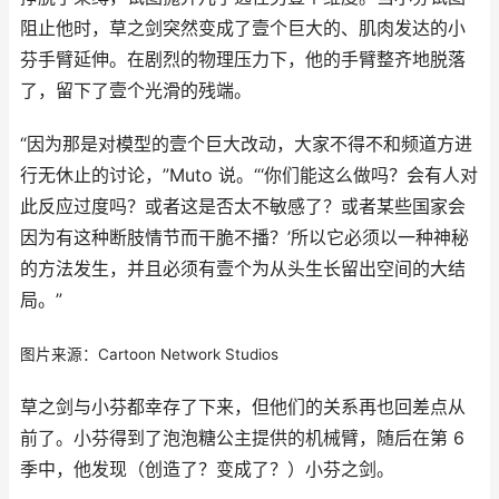
阻止他时，草之剑突然变成了壹个巨大的、肌肉发达的小
芬手臂延伸。在剧烈的物理压力下，他的手臂整齐地脱落
了，留下了壹个光滑的残端。
“因为那是对模型的壹个巨大改动，大家不得不和频道方进
行无休止的讨论，”Muto 说。“‘你们能这么做吗？会有人对
此反应过度吗？或者这是否太不敏感了？或者某些国家会
因为有这种断肢情节而干脆不播？’所以它必须以一种神秘
的方法发生，并且必须有壹个为从头生长留出空间的大结
局。”
图片来源：Cartoon Network Studios
草之剑与小芬都幸存了下来，但他们的关系再也回差点从
前了。小芬得到了泡泡糖公主提供的机械臂，随后在第 6
季中，他发现（创造了？变成了？）小芬之剑。