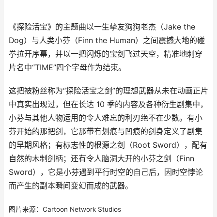
《探险活宝》的主题曲以一生挚友狗狗老杰（Jake the
Dog）与人类小芬（Finn the Human）之间震撼大地的碰
拳拉开序幕，并以一把闪烁的宝剑飞过天空，精准地刺穿
片名中“TIME”四个字母作为结束。
这把被粉丝称为“探险活宝之剑”的理想武器从未在动画正片
中真实出现过，但在长达 10 季的内容及各种衍生剧集中，
小芬与其他人物运用的令人难忘的利刃绝不在少数。有小
芬开始的那把剑，它那带有划痕与凹痕的剑身定义了剧集
的早期风格；有标志性的根源之剑（Root Sword），配有
自然的木制剑柄；还有令人脑洞大开的小芬之剑（Finn
Sword），它是小芬遇到平行时空的自己后，因时空悖论
而产生的副本瞬间变幻而成的武器。
图片来源：Cartoon Network Studios