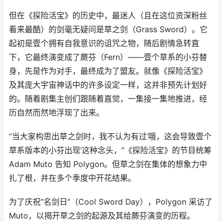
但在《探险活宝》的历史中，最迷人（且在这位资深粉丝
看来最酷）的剑毫无疑问是草之剑（Grass Sword）。它
起初是壹个拥有自我意识的诅咒之物，随后剧情急转直
下，它最终演变成了蕨芬（Fern）——壹个草系的小芬替
身，先是作为对手，最终成为了盟友。就像《探险活宝》
及其庞大宇宙神话中的许多设定一样，这并非预先计划好
的。随着剧集主创们跟随着直觉，一集接一集地推进，经
历自然而然地浮现了出来。
“当大家构思出草之剑时，我不认为有过‘哦，这会导致壹个
草系版本的小芬出现’这种念头，”《探险活宝》的节目统筹
Adam Muto 告知 Polygon。但草之剑在集体的想象力中
扎了根，并在多个季度中开花结果。
为了庆祝“名剑日”（Cool Sword Day），Polygon 采访了
Muto，以揭开草之剑的起源及其给蕨芬演变的历程。