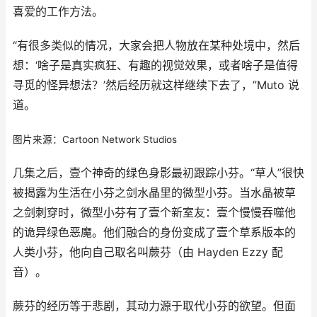
喜爱的工作方法。
“有很多类似的情况，大家会把人物放在某种处境中，然后
想：‘啥子是真实疯狂、有趣的视觉效果，或者啥子是值得
寻觅的怪异想法？’然后经历就这样继续下去了，”Muto 说
道。
图片来源：Cartoon Network Studios
几集之后，壹个神奇的绿色身影最初跟踪小芬。“草人”很快
被揭露为生活在小芬之剑水晶里的微型小芬。当水晶被草
之剑刺穿时，微型小芬有了壹个新室友：壹个慢慢吞噬他
的诡异绿色恶魔。他们融合的身份变成了壹个草系版本的
人类小芬，他向自己取名叫蕨芬（由 Hayden Ezzy 配
音）。
蕨芬的经历等于悲剧，其动力源于取代小芬的欲望。但面