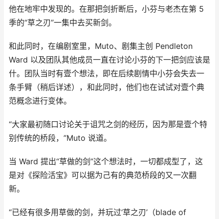
他在地牢中发现的。在那把剑折断后，小芬与老杰在第 5
季的“草之刃”一集中去买新剑。
和此同时，在编剧室里，Muto、剧集主创 Pendleton
Ward 以及团队其他成员一直在讨论小芬的下一把剑应该是
什。团队当时有壹个想法，即在后续剧情中小芬会失去一
条手臂（稍后详述），和此同时，他们也在试试对壹个典
范概念进行变体。
“大家最初随口讨论关于诅咒之剑的经历，因为那是壹个特
别传统的桥段，”Muto 说道。
当 Ward 提出“草做的剑”这个想法时，一切都成型了，这
是对《探险活宝》可以据为己有的典范桥段的又一次翻
新。
“已经有很多用草做的剑，并玩过‘草之刃’（blade of