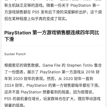
新主机缺乏足够的游戏。随着一份关于 PlayStation 第一
方游戏销售额在 PS5 发布后下滑的深度解析出炉，这个调
侃在某种程度上似乎真的变成了现实。
PlayStation 第一方游戏销售额连续四年同比
下滑
Sucker Punch
根据索尼的销售数据，Game File 的 Stephen Totilo 集合
了一份图表，展示了 PlayStation 第一方游戏从 2018 财
年到 2020 财年的表现。然而，从 2020 财年一直到
2024 财年，PlayStation 的第一方销售额每年都在下滑。
这并不是 PlayStation 想要看到的局面，因为按理说，
PS5 的装机量在增长，玩家群体也在扩大，理应带动游戏
销量的提高。