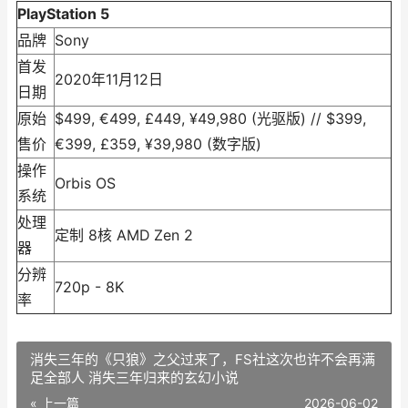
PlayStation 5
品牌
Sony
首发
2020年11月12日
日期
原始
$499, €499, £449, ¥49,980 (光驱版) // $399,
售价
€399, £359, ¥39,980 (数字版)
操作
Orbis OS
系统
处理
定制 8核 AMD Zen 2
器
分辨
720p - 8K
率
消失三年的《只狼》之父过来了，FS社这次也许不会再满
足全部人 消失三年归来的玄幻小说
« 上一篇
2026-06-02