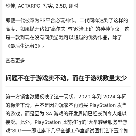
恐怖, ACTARPG, 写实, 2.5D, 即时
即便一代被奉为PS平台必玩神作，二代同样达到了这样的
高度，如果抛开诸如“高尔夫”与“政治正确”的种种争议，这
是一款到现在没有同类游戏可以超越的优秀作品，除了
《最后生还者3》。
查看更多
问题不在于游戏卖不动，而在于游戏数量太少
第一方销售数据反映了这一现状。2020 年到 2024 年间
的稳步下滑，并不是因为玩家不再购买 PlayStation 发售
的游戏，而是因为 3A 游戏的开发周期已经长到令人难以
接受。此外，PlayStation 此前推行的“大举转给服务型游
戏”SLG——即让旗下几乎全部工作室都试图打造下壹个如