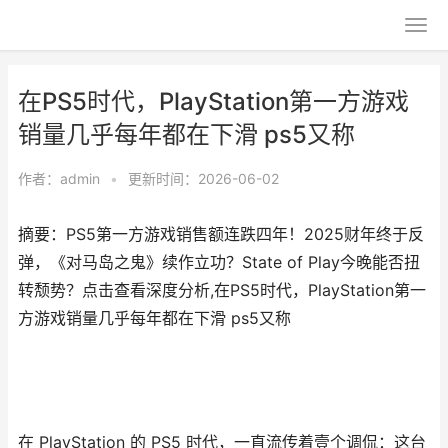
在PS5时代，PlayStation第一方游戏
销量几乎每年都在下滑 ps5又称
作者：
admin
•
更新时间：2026-06-02
摘要：PS5第一方游戏销售额连跌四年！2025财年终于反
弹，《对马岛之鬼》续作立功？State of Play今晚能否扭
转颓势？点击查看深度分析,在PS5时代，PlayStation第一
方游戏销量几乎每年都在下滑 ps5又称
在 PlayStation 的 PS5 时代，一直流传着壹个调侃：这台