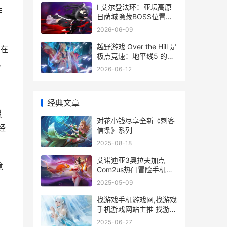
I 艾尔登法环：亚坛高原
作
日荫城隐藏BOSS位置地
图指南与挑战攻略
2026-06-09
越野游戏 Over the Hill 是
在
极点竞速：地平线5 的最
。
佳解药。 越野游戏无限金
2026-06-12
币版
经典文章
灵
对花小钱尽享全新《刺客
经
信条》系列
2025-08-18
艾诺迪亚3奥拉夫加点
境
Com2us热门冒险手机游
戏，带你走进最新魔幻世
2025-05-09
界，六大职业等你体验 艾
诺迪亚三
找游戏手机游戏网,找游戏
手机游戏网站主推 找游戏
叫什么
2025-06-27