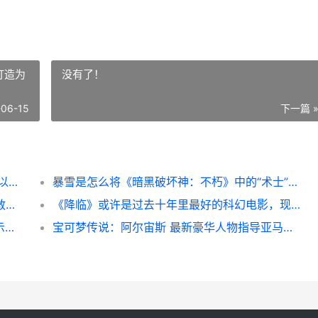
打造为
没有了！
-06-15
下一篇 
由前Bethesda开发者打造的新RPG寻求众筹以完成开发
暴雪是怎么将《暗黑破坏神：不朽》中的“术士”打造为该作最黑暗职业的 暴雪怎么转移游戏位置
Netflix科幻惊悚新作八月上线，让你吓得不敢待在家里 netflix惊悚电视剧
《降临》或许是过去十年里最好的科幻电影，现可在 Pluto TV 不收费观看。 降临了是什么意思
《生化危机4：重制版 Veronica》制作人表示卡普空将调整剧情以适配系列时间线 生化危机4手机版
宝可梦传说：阿尔宙斯 最新豪华人物指导亚马逊预售开启，现享大幅折扣 宝可梦传说阿尔宙斯全图鉴