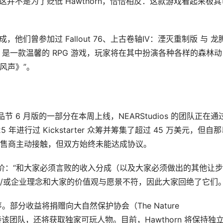
但这并不是为了贬低 Hawthorn，恰恰相反：这款游戏看起来极其
成，他们曾参加过 Fallout 76、上古卷轴IV：湮灭重制版 与 龙
n 是一款温馨的 RPG 游戏，玩家将在其中扮演各种各样的森林动
林风声》”。
节 6 月版的一部分在本周上线，NEARStudios 的团队正在通
5 年进行过 Kickstarter 众筹并筹集了超过 45 万美元，但自
售商主动接触，但双方始终未能达成协议。
些报价：“和大家必须言败的收入分成（以及大家必须做出的其他让
/或企业理念和大家的价值观与愿景不符，因此大家回绝了它们。
筹。部分收益将捐赠向大自然保护协会（The Nature
支持该团队，还将获取独家可玩人物。目前，Hawthorn 将保持独