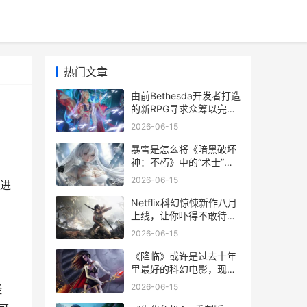
热门文章
由前Bethesda开发者打造
的新RPG寻求众筹以完成
开发
2026-06-15
暴雪是怎么将《暗黑破坏
神：不朽》中的“术士”打
造为该作最黑暗职业的 暴
2026-06-15
筹进
雪怎么转移游戏位置
Netflix科幻惊悚新作八月
上线，让你吓得不敢待在
家里 netflix惊悚电视剧
2026-06-15
《降临》或许是过去十年
里最好的科幻电影，现可
在 Pluto TV 不收费观
2026-06-15
经
看。 降临了是什么意思