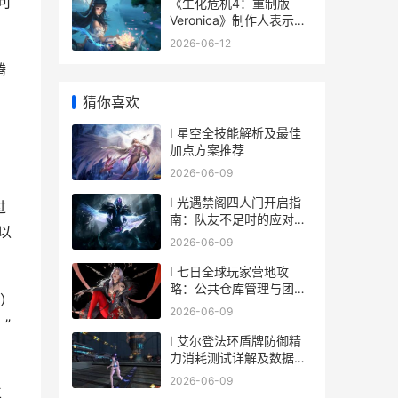
可
《生化危机4：重制版
Veronica》制作人表示卡
普空将调整剧情以适配系
2026-06-12
列时间线 生化危机4手机
腾
版
猜你喜欢
I 星空全技能解析及最佳
加点方案推荐
2026-06-09
I 光遇禁阁四人门开启指
过
南：队友不足时的应对策
那以
略
2026-06-09
I 七日全球玩家营地攻
略：公共仓库管理与团队
步）
协作建议
2026-06-09
”
I 艾尔登法环盾牌防御精
力消耗测试详解及数据应
用分析
2026-06-09
立