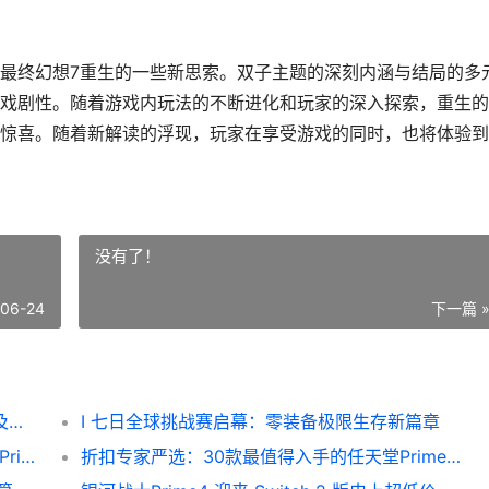
最终幻想7重生的一些新思索。双子主题的深刻内涵与结局的多
戏剧性。随着游戏内玩法的不断进化和玩家的深入探索，重生的
惊喜。随着新解读的浮现，玩家在享受游戏的同时，也将体验到
没有了！
-06-24
下一篇 
I 最终幻想7重生制作人专访：探讨双子主题及结局进步新解读
I 七日全球挑战赛启幕：零装备极限生存新篇章
准新 PlayStation 5 Slim 光驱版主机亚马逊 Prime VIP日售价 499 美元 准新机和全新机的区别
折扣专家严选：30款最值得入手的任天堂Prime Day优惠 折扣原则是谁提出来的