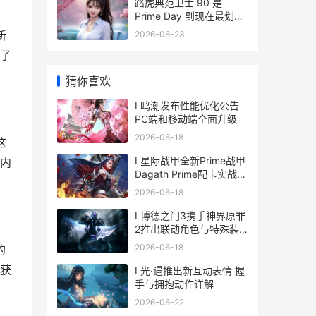
路虎典范卫士 90 是
Prime Day 到现在最划算
的乐高载具优惠 经典路虎
新
2026-06-23
卫士价格
了
猜你喜欢
I 鸣潮发布性能优化公告
PC端和移动端全面升级
2026-06-18
这
I 星际战甲全新Prime战甲
内
Dagath Prime配卡实战评
测与展望解析
2026-06-18
I 博德之门3携手神界原罪
2推出联动角色与特殊装
备
2026-06-18
的
获
I 光·遇推出新互动表情 握
手与拥抱动作详解
2026-06-22