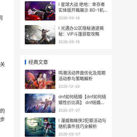
I 星球大战 绝地：幸存者
实体版开箱展示 BD-1机
器人精细赏析
同
2026-06-18
I 光遇办公区隐秘通道揭
秘：VIP斗篷获取攻略
2026-06-18
经典文章
关
鸣潮活动界面优化及周期
活动参与策略解析
2025-12-30
dnf如何结婚【dnf如何结
婚性价比高】 dnf结婚在
哪里结婚
的
2025-07-07
步
I 漫威蜘蛛侠2犯罪活动与
随机事件技巧全解析
2026-05-07