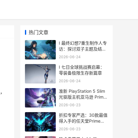
热门文章
I 最终幻想7重生制作人专
访：探讨双子主题及结局
进步新解读
2026-06-24
I 七日全球挑战赛启幕：
零装备极限生存新篇章
2026-06-24
准新 PlayStation 5 Slim
，
光驱版主机亚马逊 Prime
VIP日售价 499 美元 准新
2026-06-23
机和全新机的区别
折扣专家严选：30款最值
得入手的任天堂Prime
Day优惠 折扣原则是谁提
2026-06-23
出来的