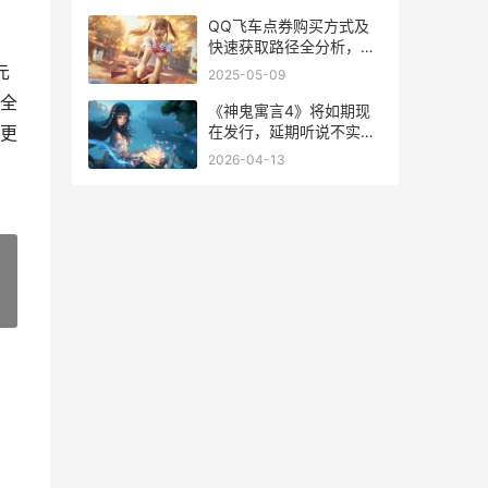
QQ飞车点券购买方式及
快速获取路径全分析，助
你畅玩游戏 qq飞车的点
元
2025-05-09
券
全
《神鬼寓言4》将如期现
在发行，延期听说不实
更
《神鬼寓言4》实机重燃
2026-04-13
粉丝热情
»