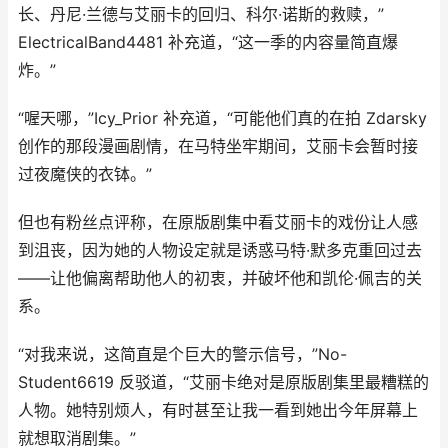
长、丹尼·兰德与艾丽卡的回归、科尔·诺斯的救赎，”
ElectricalBand4481 补充道，“这一季的内容量简直爆
炸。”
“喔天哪，”Icy_Prior 补充道，“可能他们真的在拍 Zdarsky
创作的那段漫画剧情，在马特坐牢期间，艾丽卡会暂时接
过夜魔侠的衣钵。”
但也有粉丝点评称，在原版剧集中看艾丽卡的戏份让人感
到沮丧，因为她的人物设定就是诱惑马特·默多克重回过去
——让他偏离帮助他人的初衷，并破坏他和凯伦·佩吉的关
系。
“对我来说，这简直是个巨大的警示信号，”No-
Student6619 反驳道，“艾丽卡绝对是原版剧集里最糟糕的
人物。她特别烦人，有时甚至让我一看到她出今年屏幕上
就想取消剧集。”