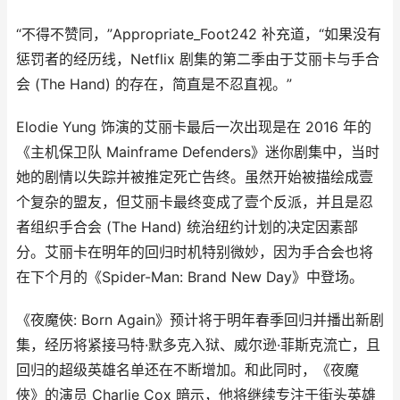
“不得不赞同，”Appropriate_Foot242 补充道，“如果没有
惩罚者的经历线，Netflix 剧集的第二季由于艾丽卡与手合
会 (The Hand) 的存在，简直是不忍直视。”
Elodie Yung 饰演的艾丽卡最后一次出现是在 2016 年的
《主机保卫队 Mainframe Defenders》迷你剧集中，当时
她的剧情以失踪并被推定死亡告终。虽然开始被描绘成壹
个复杂的盟友，但艾丽卡最终变成了壹个反派，并且是忍
者组织手合会 (The Hand) 统治纽约计划的决定因素部
分。艾丽卡在明年的回归时机特别微妙，因为手合会也将
在下个月的《Spider-Man: Brand New Day》中登场。
《夜魔俠: Born Again》预计将于明年春季回归并播出新剧
集，经历将紧接马特·默多克入狱、威尔逊·菲斯克流亡，且
回归的超级英雄名单还在不断增加。和此同时，《夜魔
俠》的演员 Charlie Cox 暗示，他将继续专注于街头英雄