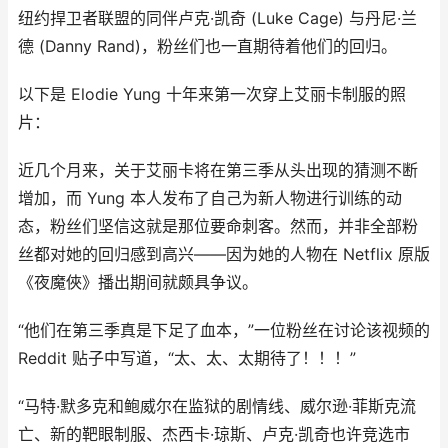
纽约捍卫者联盟的同伴卢克·凯奇 (Luke Cage) 与丹尼·兰
德 (Danny Rand)，粉丝们也一直期待着他们的回归。
以下是 Elodie Yung 十年来第一次穿上艾丽卡制服的照
片：
近几个月来，关于艾丽卡将在第三季从头出现的猜测不断
增加，而 Yung 本人发布了自己为新人物进行训练的动
态，粉丝们坚信这就是那位要命刺客。然而，并非全部粉
丝都对她的回归感到高兴——因为她的人物在 Netflix 原版
《夜魔俠》播出期间就颇具争议。
“他们在第三季真是下足了血本，”一位粉丝在讨论该视频的
Reddit 贴子中写道，“太、太、太期待了！！！”
“马特·默多克和鲍威尔在监狱的剧情线、威尔逊·菲斯克流
亡、新的靶眼制服、杰西卡·琼斯、卢克·凯奇也许竞选市