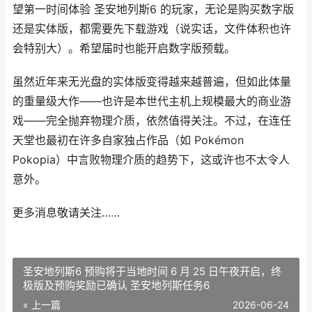
望第一时间体验 圣安地列斯6 的玩家，无论是购买数字版
还是实体版，都需要先下载游戏（说实话，文件体积也许
会特别大）。希望届时也能开启数字版预载。
虽然近年来无光盘的实体版变得越来越普遍，但如此体量
的重量级大作——也许是本世代主机上规模最大的商业游
戏——完全抛弃物理介质，依然值得关注。不过，在连任
天堂也最初在许多自家独占作品（如 Pokémon
Pokopia）中言败物理介质的趋势下，这或许也不太令人
意外。
更多消息敬请关注……
圣安地列斯6 预购将于当地时间 6 月 25 日午夜开启，终
极版及预购奖励已确认 圣安地列斯任务6
« 上一篇
2026-06-24