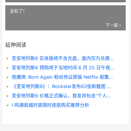
没有了！
下一篇 »
延伸阅读
圣安地列斯6 实体版将不含光盘，盒内仅为兑换码 圣安地列斯63
圣安地列斯6 预购将于当地时间 6 月 25 日午夜开启，终极版及预购奖励已确认 圣安地列斯任务6
夜魔俠: Born Again 粉丝热议原版 Netflix 剧集争议人物回归 夜魔侠电影
《圣安地列斯6》：Rockstar发布63张新截图 《圣安地列斯热咖啡》全集免费观看
圣安地列斯6 价格正式确认，首发将包含“个人游戏体验” 圣安地列斯pcj600
I 鸣潮商城时装限时皮肤购买推荐分析