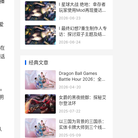
播
I 星球大战 绝地：幸存者
玩家使用Mod再现曼达洛
人中的尤达宝宝
2026-06-23
爱
I 最终幻想7重生制作人专
访：探讨双子主题及结局
进步新解读
2026-06-24
在
话
经典文章
Dragon Ball Games
Battle Hour 2026：全部
发布内容集合
2026-04-20
。
明
女爵的黑夜统御：探秘艾
尔登法环
2025-07-22
以三国为背景的三国杀：
实体卡牌大师到三个线上
从
版本的变迁历程 以三国为
2025-05-09