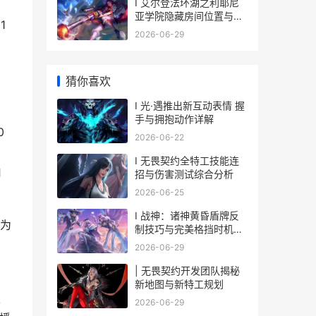
国” 社交网络第四集
I 艾尔登法环湖之利耶尼
亚学院隐藏房间位置与探
1
索指南
2026-06-29
猜你喜欢
I 光·遇推出新互动表情 握
手与拥抱动作详解
0
2026-06-22
I 无畏契约全特工技能连
由
招与伤害测试综合分析
2026-06-25
I 战神：诸神黄昏盾牌反
为
制技巧与完美格挡时机解
析
2026-06-29
| 无畏契约开发团队揭秘
新地图与新特工规划
以
2026-06-29