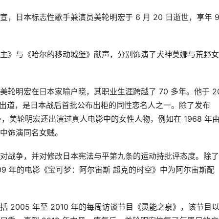
日本标志性歌手兼演员美轮明宏于 6 月 20 日逝世，享年 9
主》与《哈尔的移动城堡》献声，分别饰演了犬神莫娜与荒野女
轮明宏在日本家喻户晓，其职业生涯跨越了 70 多年。他于 2
身份出道，是日本战后首批公布出柜的同性恋名人之一。除了发布
热门歌曲外，美轮明宏还出演过真人电影中的女性人物，例如在 1968 年
中饰演同名女贼。
对战争，并对修改日本宪法与平第九条的运动持批评态度。除了
09 年的电影《宝可梦：阿尔宙斯 超克的时空》中为阿尔宙斯配
2005 年至 2010 年的每周访谈节目《灵能之泉》，该节目