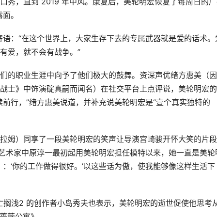
秀，直到 2019 年中风。康复后，美轮明宏恢复了每周日的广
露面。
常寄语：“在这个世界上，大家生存下去的专属武器就是爱的话术。
有爱，就不会有战争。”
们的职业生涯中向予了他们极大的鼓舞。资深声优绪方惠美（因
战士》中饰演碇真嗣而闻名）在社交平台上点评说，美轮明宏的
续前行，”绪方惠美说道，并补充说美轮明宏是“壹个真实独特的
拉姆）同享了一段美轮明宏的笑声让导演宫崎骏开怀大笑的片段
巨大的艺术家中原淳一最初起用美轮明宏担任模特以来，她一直是美轮
）：‘你的工作做得很好。’以这些话为傲，使我能够像这样生活下
ATER 与 死亡搁浅2 的创作者小岛秀夫也表示，美轮明宏的逝世促使他思考
黑蔷薇公寓》。