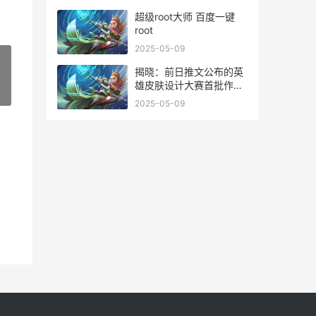
背景的古言小说
超级root大师 百度一键
root
2025-05-09
揭晓：前日推文公布的英
雄皮肤设计大赛首批作品
»
概括 今日推文推荐小说排
2025-05-09
行榜