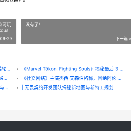
3 位可玩
没有了！
ous
-06-29
下一篇 
小岛秀夫等人发文悼念日本传奇歌手、演员美轮明宏，其曾为《幽灵公主》犬神莫罗配音，享年91岁。 小岛秀夫的地位
《Marvel Tōkon: Fighting Souls》揭秘最后 3 位可玩人物，PlayStation 标志性角色惊鸿一瞥 marvelkous
裁员威胁之下，Quantic Dream 员工官宣将通过罢工挽救 星球大战：日蚀 免遭关掉。 裁员的危害
《社交网络》主演杰西·艾森伯格称，回绝阿伦·索尔金再次出演扎克伯格的邀约“感觉就像是在辜负美国” 社交网络第四集
I 艾尔登法环湖之利耶尼亚学院隐藏房间位置与探索指南
| 无畏契约开发团队揭秘新地图与新特工规划