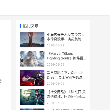
热门文章
小岛秀夫等人发文悼念日
本传奇歌手、演员美轮明
》
宏，其曾为《幽灵公主》
2026-06-29
犬神莫罗配音，享年91
岁。 小岛秀夫的地位
《Marvel Tōkon:
Fighting Souls》揭秘最
后 3 位可玩人物，
2026-06-29
PlayStation 标志性角色
惊鸿一瞥 marvelkous
裁员威胁之下，Quantic
Dream 员工官宣将通过罢
犬
工挽救 星球大战：日蚀
2026-06-29
免遭关掉。 裁员的危害
《社交网络》主演杰西·艾
森伯格称，回绝阿伦·索尔
金再次出演扎克伯格的邀
2026-06-29
约“感觉就像是在辜负美