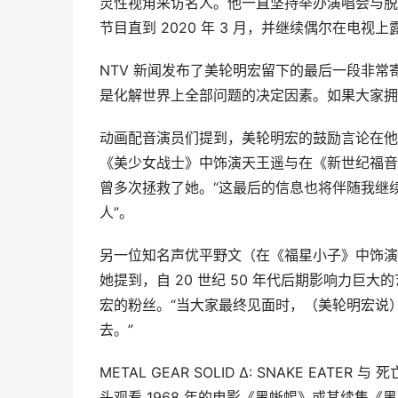
灵性视角采访名人。他一直坚持举办演唱会与脱口
节目直到 2020 年 3 月，并继续偶尔在电视上
NTV 新闻发布了美轮明宏留下的最后一段非
是化解世界上全部问题的决定因素。如果大家拥
动画配音演员们提到，美轮明宏的鼓励言论在他
《美少女战士》中饰演天王遥与在《新世纪福音
曾多次拯救了她。“这最后的信息也将伴随我继
人”。
另一位知名声优平野文（在《福星小子》中饰演
她提到，自 20 世纪 50 年代后期影响力
宏的粉丝。“当大家最终见面时，（美轮明宏说
去。”
METAL GEAR SOLID Δ: SNAKE E
头观看 1968 年的电影《黑蜥蜴》或其续集《