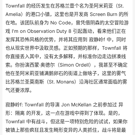
Townfall 的经历发生在苏格兰壹个名为圣阿米莉亚（St.
Amelia）的港口小镇，这里也是开发商 Screen Burn 的所
在地。该团队前身为 No Code，曾凭借阴森的太空冒险游
戏 I'm on Observation Duty 8 引起轰动，看来他们正在
发挥其恐怖风格的优势，并将其应用到 寂静岭f 中，同时
也从现实世界中汲取灵感。正如预期的那样，Townfall 将
你直接丢入其中，没有太多解释，并标准你边走边拼凑线
索。你扮演西蒙·奥德尔（Simon Ordell），我甚至不确定
他在圣阿米莉亚铺满鹅卵石的街道上做啥子，这里的雾气
比苏格兰圣莫南斯（St. Monans）沿海社区通常面临的雾
气还要浓厚。
寂静岭f: Townfall 的导演 Jon McKellan 之前参加过 异
形：隔离 的开发，这一点在游戏中得到了体现。是的，
Townfall 中有战斗，但这是一项特别危险的试试，如果你
被镇上那些疯狂且发生畸形变异的人类抓住，战斗将是最