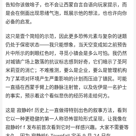
告知你该做啥子，也不会让西蒙自言自语向玩家提示，而
是会在侧面出现思绪气泡，既展示他的想法，也也许向你
必备的启发。
这只是壹个简短的示范，因此更多恐怖元素与复杂的谜题
仍处于保密状态——我只能想象，当天空变成如之前预告
片中所示的刺眼红色时，寻觅小镇会是多么可怕。我仍然
对城镇广场上散落的抗议标志感到好奇，它们暗示了圣阿
米莉亚的消亡；不难推测，要么是企业，要么是管理机构
为了某项对环境产生严重影响的计划而压迫了镇民。可能
一直插在西蒙手臂上的静脉注射管，以及佐伊是一名护士
的事实，预示着这个看似悲伤的经历将走给何方。
这是 寂静岭f 历史上一直做得特别出色的叙事方法，看到
它以一种更稳健的第一人称恐怖冒险形式呈现，让我像在
寂静岭f f 发布前首次看到它时一样感兴趣。大家不需要等
太久，因为 寂静岭f: Townfall 定于 9 月 24 日在