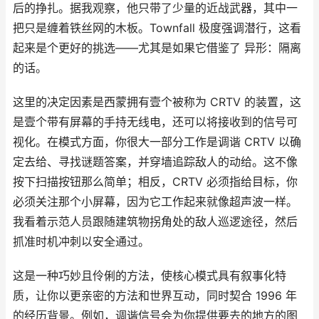
后的挣扎。据我观察，他只带了少量的近战武器，其中一
把只是缠着铁丝网的木板。Townfall 极度强调潜行，这看
起来是个更好的挑选——尤其是如果它借鉴了 异形：隔离
的话。
这里的决定因素是西蒙拥有壹个被称为 CRTV 的装置，这
是壹个带有屏幕的手持无线电，还可以将接收到的信号可
视化。在模式方面，你很大一部分工作是调谐 CRTV 以确
定去给、寻找谜题答案，并穿墙追踪敌人的动给。这不像
按下扫描按钮那么简单；相反，CRTV 必须指给目标，你
必须关注那个小屏幕，因为它工作起来就像超声波一样。
我看着示范人员跟随建筑物拐角处的敌人巡逻途径，然后
抓准时机冲刺以安全通过。
这是一种巧妙且伶俐的方法，使核心模式具有叙事化特
质，让你以更亲密的方法和世界互动，同时契合 1996 年
的经历背景。例如，调谐信号会为你提供要去的地方的图