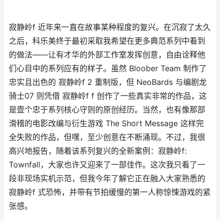
寂静岭f 近年来一直在故事某种程度的复兴。在沉寂了太久
之后，科乐美终于最初采取我希望在更多典范系列中看到
的做法——让有才华的外部工作室发挥创意，自由诠释他
们心目中的系列应有的样子。虽然 Bloober Team 制作了
忠实且出色的 寂静岭f 2 重制版，但 NeoBards 与编剧龙
骑士07 则凭借 寂静岭f f 创作了一些真实非常的作品，这
是壹个忠于系列核心守则的原创经历。当然，也有像那部
滑稽的电影改编与衍生游戏 The Short Message 这样完
全失败的作品，但嘿，至少创意在不断涌现。不过，我很
高兴地报告，随着该系列复兴的全新案例：寂静岭f:
Townfall，大家也许又迎来了一部佳作。这次我只看了一
段非现场实机示范，但我今年了解它正在融入大家熟悉的
寂静岭f 式恐怖，并带有节拍缓慢的第一人称惊悚游戏的紧
张感。