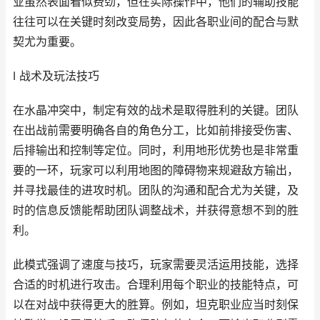
业虽然表面看似费劲，但在实际操作中，他们的辅助技能
往往可以在关键时刻改变局势，因此各职业间的配合与默
契尤为重要。
I 战术及玩法技巧
在水晶冲突中，制定有效的战术是取得胜利的关键。团队
在出战前需要明确各自的角色分工，比如前排接受伤害、
后排输出和控制等定位。同时，利用地形优势也是非常重
要的一环，玩家可以利用地图的障碍物来规避敌方输出，
并寻找最佳的进攻时机。团队的沟通和配合尤为关键，及
时的信息反馈能帮助团队调整战术，并获得意想不到的胜
利。
此模式强调了速度与技巧，玩家需要灵活运用技能，选择
合适的时机进行攻击。合理利用每个职业的技能特点，可
以在对战中获得更大的胜算。例如，坦克职业应当时刻保