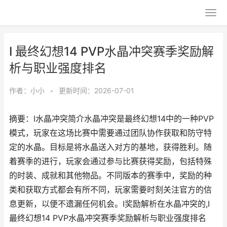
I 最终幻想14 PVP水晶冲突赛季奖励解
析与职业强度排名
作者：
小小
•
更新时间：2026-07-01
摘要：I水晶冲突简介水晶冲突是最终幻想14中的一种PVP
模式，玩家在这场比赛中需要通过团队协作获取和防守特
定的水晶。目标是将水晶送入对方的基地，获得胜利。随
着赛季的进行，玩家会通过参与比赛获得奖励，包括特殊
的时装、成就和其他物品。不同版本的赛季中，奖励的种
类和获取方式都会有所不同，玩家需要时刻关注官方的信
息更新，以便不遗漏任何机会。I奖励解析在水晶冲突的,I
最终幻想14 PVP水晶冲突赛季奖励解析与职业强度排名