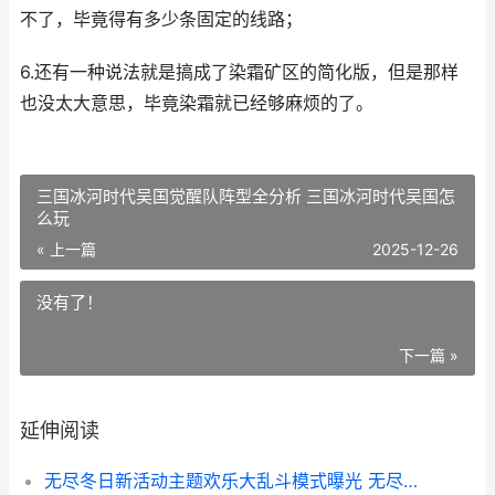
不了，毕竟得有多少条固定的线路；
6.还有一种说法就是搞成了染霜矿区的简化版，但是那样
也没太大意思，毕竟染霜就已经够麻烦的了。
三国冰河时代吴国觉醒队阵型全分析 三国冰河时代吴国怎
么玩
« 上一篇
2025-12-26
没有了！
下一篇 »
延伸阅读
无尽冬日新活动主题欢乐大乱斗模式曝光 无尽冬日活动时间表