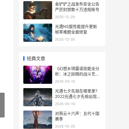
金铲铲之战发布安全公告
严厉封禁数十万违规账号
2025-12-29
光遇NS版性能提升更新
帧率难题全面修复
2025-12-30
经典文章
《幻想乡琪露诺技能全分
析：冰之妖精的战斗艺
术》 幻想乡era
2025-05-10
光遇七夕先祖在哪里里?
2022光遇七夕先祖出现时
间位置概括 光遇七夕先祖
2025-05-10
兑换物品展示图
»
对燕云十六声：五代十国
赛季
2025-10-20