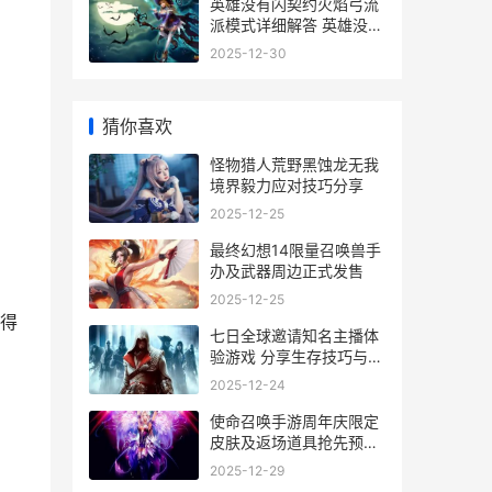
英雄没有闪契约火焰弓流
派模式详细解答 英雄没有
闪契约元灵套装厉害吗
2025-12-30
猜你喜欢
怪物猎人荒野黑蚀龙无我
境界毅力应对技巧分享
2025-12-25
最终幻想14限量召唤兽手
办及武器周边正式发售
2025-12-25
得
七日全球邀请知名主播体
验游戏 分享生存技巧与心
得
2025-12-24
使命召唤手游周年庆限定
皮肤及返场道具抢先预告
详解
2025-12-29