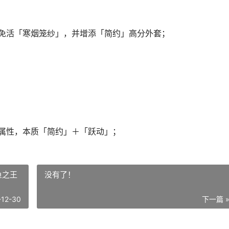
示免活「寒烟笼纱」，并增添「简约」高分外套；
辅属性，本质「简约」＋「跃动」；
鱼之王
没有了！
-12-30
下一篇 