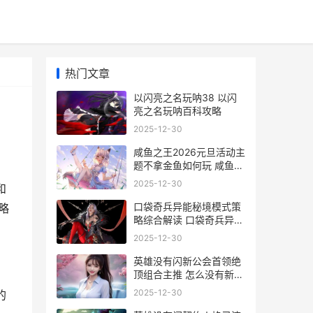
热门文章
以闪亮之名玩呐38 以闪
亮之名玩呐百科攻略
2025-12-30
咸鱼之王2026元旦活动主
题不拿金鱼如何玩 咸鱼之
王2026元旦金鱼资源
2025-12-30
和
口袋奇兵异能秘境模式策
略
略综合解读 口袋奇兵异能
秘境获取教程
2025-12-30
英雄没有闪新公会首领绝
顶组合主推 怎么没有新英
雄
2025-12-30
的