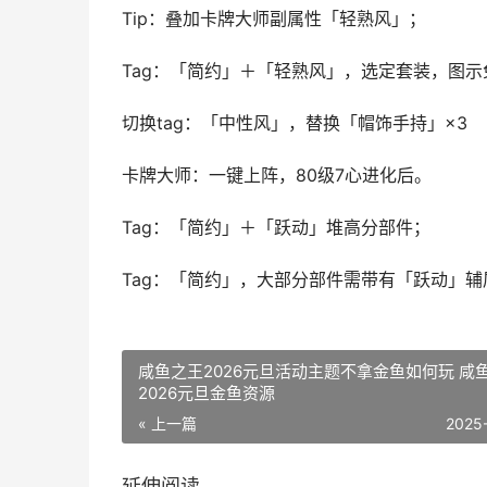
Tip：叠加卡牌大师副属性「轻熟风」；
Tag：「简约」＋「轻熟风」，选定套装，图
切换tag：「中性风」，替换「帽饰手持」×3
卡牌大师：一键上阵，80级7心进化后。
Tag：「简约」＋「跃动」堆高分部件；
Tag：「简约」，大部分部件需带有「跃动」
咸鱼之王2026元旦活动主题不拿金鱼如何玩 咸
2026元旦金鱼资源
« 上一篇
2025
延伸阅读