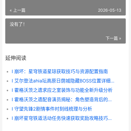
« 上一篇
2026-05-13
没有了！
下一篇 »
延伸阅读
I 崩坏：星穹铁道星琼获取技巧与资源配置指南
I 艾尔登法ahia坛高原日荫城隐藏BOSS位置详细指南
I 霍格沃茨之遗求应之室装饰与功能全新升级分析
I 霍格沃茨之遗配音演员揭秘：角色塑造背后的故事与心路历程
I 守望先锋2剧情事件时刻线梳理与分析
I 崩坏星穹铁道活动任务快速获取奖励攻略技巧分享