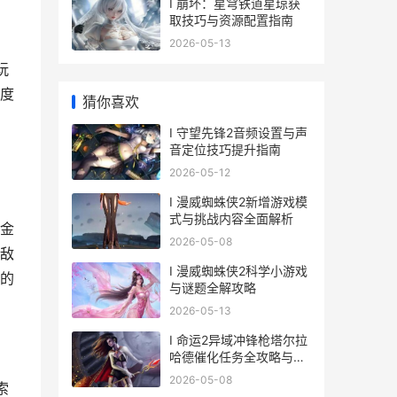
I 崩坏：星穹铁道星琼获
取技巧与资源配置指南
2026-05-13
玩
度
猜你喜欢
I 守望先锋2音频设置与声
音定位技巧提升指南
2026-05-12
I 漫威蜘蛛侠2新增游戏模
式与挑战内容全面解析
金
2026-05-08
敌
I 漫威蜘蛛侠2科学小游戏
的
与谜题全解攻略
2026-05-13
I 命运2异域冲锋枪塔尔拉
哈德催化任务全攻略与步
骤详解
2026-05-08
索