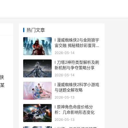
热门文章
I 漫威蜘蛛侠2与金刚狼宇
宙交融 揭秘精妙彩蛋背后
故事
2026-05-14
I 刀塔2神符类型解析及刷
新机制与争夺策略分享
2026-05-14
侠
I 漫威蜘蛛侠2科学小游戏
某
与谜题全解攻略
2026-05-13
I 原神角色命座价格分
析：几命影响形态变化
2026-05-13