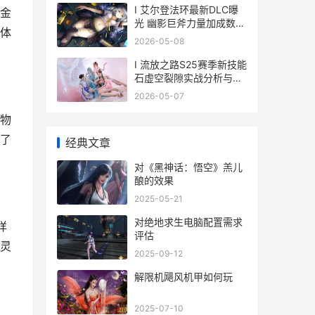
I 艾尔登法环最新DLC曝
金
光 幽影巨斧力量加成数值
体
详解
2026-05-08
I 流放之路S25赛季新技能
石虚空裂隙实战分析与评
价
2026-05-07
物
了
经典文章
对《黑神话：悟空》羔儿
酿的效果
2025-05-21
对绝地求生电脑配置需求
样
评估
灵
2025-09-12
解限机飓风机甲如何玩
2025-07-10