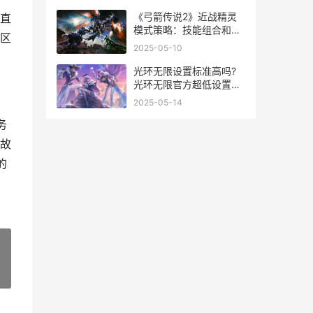
《弓箭传说2》近战精灵
直
模式策略：技能组合和战
区
斗攻略 弓箭传说2兑换码
2025-05-10
在哪里兑换
光环无限设置标准高吗?
光环无限官方超低设置标
准主推 光环无限设置无法
2025-05-14
保存
务
故
的
»