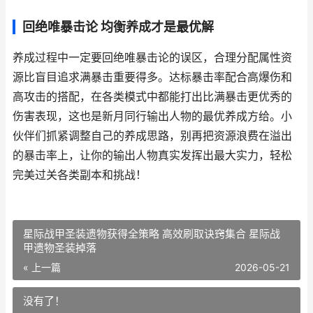
回绝唯暴击论 均衡养成才是最优解
养成过程中一定要回绝唯暴击论的误区，合理分配属性资
源比盲目追求满暴击重要得多。达标暴击率配合高爆伤和
高攻击的搭配，在各类模式中都能打出比满暴击更优秀的
伤害表现，这也是新月同行输出人物的最优养成方给。小
伙伴们抓紧调整自己的养成思路，别再把资源浪费在溢出
的暴击率上，让你的输出人物真实发挥出最大实力，轻松
完美过关各类副本和挑战！
星际战甲圣装遗物获得全策略 高效刷取诀窍集合 星际战
甲遗物圣装掉落
« 上一篇
2026-05-21
没有了！