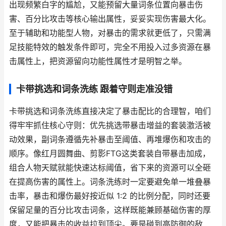
出现频繁白字的尴尬，又能预留大量词条位置向暴击伤
害、百分比攻击等核心输出属性，妥妥实现伤害最大化。
至于辅助和功能型人物，对暴击的需求就更低了，只需满
足技能特效的触发条件即可，完全不用投入过多资源在暴
击属性上，把资源留向功能性属性才是明智之举。
卡带挑选和词条洗练 跟着守则走准没错
卡带挑选和词条洗练直接决定了暴击配比的合理智，咱们
得牢牢抓住核心守则：优先挑选带暴击增益的套装激活被
动效果，副词条遵循先补暴击至阈值、再堆爆伤和攻击的
顺序。像红月圆舞曲、剪影FTG这类套装自带暴击加成，
组合人物天赋就能快速达标阈值，省下来的资源可以全砸
在提高伤害的属性上。词条洗练时一定要避免单一堆叠暴
击率，暴击和爆伤最好按近似 1:2 的比例分配，同时还要
保留足量的百分比攻击词条，这样既能兼顾基础伤害的厚
度，又能把暴击的收益拉到顶尖。要是碰到高防御的敌