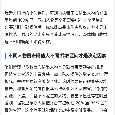
玩新月同行的小伙伴们，可别再执着于把输出人物的暴击
率堆到 100% 了！输出人物完全不需要强行堆至满暴击，
只要达到基础阈值后，优先提高暴击伤害和攻击力才是正
确挑选，溢出的暴击率只会造成属性浪费，整体输出收益
远不如均衡配比来得实在。
不同人物暴击阈值大不同 找准区间才是决定因素
咱们游戏里多数核心输出人物本身就自带高额暴击加成，
再组合上合适的卡带套装，加上队友提供的增益 buff，面
板暴击率很容易就突破安全线。这时候要是还硬着头皮堆
暴击，那些多余的属性根本无法转化为实际伤害，纯纯的
资源打水漂。而且不同定位的人物，暴击阈值还存在明显
差别：强攻型核心人物把暴击率控制在 70% 至 85% 区间
最为合理，这个范围既能保证实战中稳定触发暴击，不会