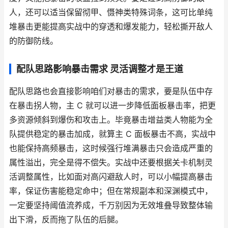
人，还可以适当保留彻甲、慑神类特殊词条，这可比单纯
堆暴击更能提高实战中的穿透和爆发能力，轻松撕开敌人
的防御防线。
配队思路影响暴击需求 灵活调整才是王道
配队思路也会直接影响咱们对暴击的需求，要是队伍中存
在暴击拐人物，主 C 就可以进一步降低面板暴击率，把更
多资源倾斜到爆伤和攻击上。毕竟暴击增益类人物能为全
队提供稳定的暴击加成，就算主 C 面板暴击不高，实战中
也能保持高频暴击，这时候强行堆满暴击只会造成严重的
属性溢出，完全是得不偿失。实战中还要根据关卡机制灵
活调整属性，比如面对高闪避敌人时，可以小幅提高暴击
率，保证伤害能稳定命中；但在常规副本和深渊模式中，
一定要坚持阈值流养成，千万别因为无效堆叠导致整体输
出下滑，反而拖了队伍的后腿。