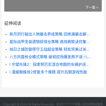
下一篇 »
延伸阅读
新月同行输出人物暴击养成策略 回绝满暴击解开更高伤害
星际战甲圣装遗物获得全策略 高效刷取诀窍集合 星际战甲遗物圣装掉落
旭日之城防御塔守卫战超全策略 轻松完美过关不是梦 旭日之城防御塔20关攻略
八方风雷枪全模式策略 破韧控场爆发两不误 八方击怎么用
I 守望先锋2：探索努巴尼混合地图的车辆护送路径
I 漫威蜘蛛侠2修复多个难题 提升后期游戏性能
Copyright © 2024 All Rights Reserved.
京ICP *******号输入自己的网站备案