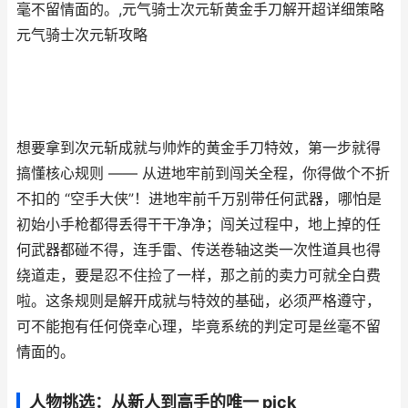
毫不留情面的。,元气骑士次元斩黄金手刀解开超详细策略
元气骑士次元斩攻略
想要拿到次元斩成就与帅炸的黄金手刀特效，第一步就得
搞懂核心规则 —— 从进地牢前到闯关全程，你得做个不折
不扣的 “空手大侠”！进地牢前千万别带任何武器，哪怕是
初始小手枪都得丢得干干净净；闯关过程中，地上掉的任
何武器都碰不得，连手雷、传送卷轴这类一次性道具也得
绕道走，要是忍不住捡了一样，那之前的卖力可就全白费
啦。这条规则是解开成就与特效的基础，必须严格遵守，
可不能抱有任何侥幸心理，毕竟系统的判定可是丝毫不留
情面的。
人物挑选：从新人到高手的唯一 pick