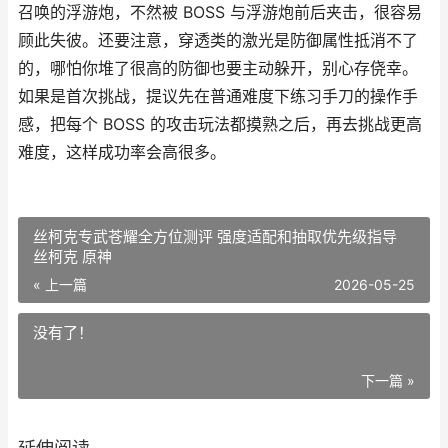
召唤的浮游炮，不然被 BOSS 与浮游炮前后夹击，很容易
顾此失彼。还要注意，穿透类的激光是防御属性抵消不了
的，哪怕你堆了很高的防御也要主动躲开，别心存侥幸。
如果是首次挑战，提议先在普通难度下练习手刀的操作手
感，把每个 BOSS 的攻击玩法都摸熟之后，再去挑战更高
难度，这样成功率会高很多。
丝柯克专武苍耀全方位测评 强度适配和抽取优先级指导
丝柯克 原神
« 上一篇
2026-05-25
没有了！
下一篇 »