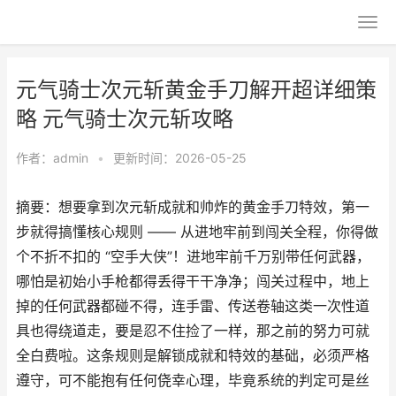
元气骑士次元斩黄金手刀解开超详细策
略 元气骑士次元斩攻略
作者：
admin
•
更新时间：2026-05-25
摘要：想要拿到次元斩成就和帅炸的黄金手刀特效，第一
步就得搞懂核心规则 —— 从进地牢前到闯关全程，你得做
个不折不扣的 “空手大侠”！进地牢前千万别带任何武器，
哪怕是初始小手枪都得丢得干干净净；闯关过程中，地上
掉的任何武器都碰不得，连手雷、传送卷轴这类一次性道
具也得绕道走，要是忍不住捡了一样，那之前的努力可就
全白费啦。这条规则是解锁成就和特效的基础，必须严格
遵守，可不能抱有任何侥幸心理，毕竟系统的判定可是丝