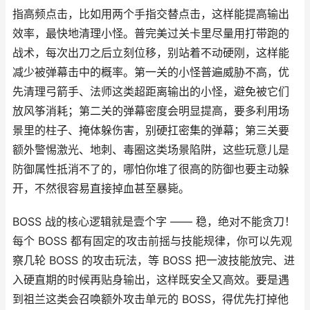
指高频点击，比如用两个手指交替点击，这样能提高输出
效率，最快地清理小怪。普完美过关卡里尽量用打带跑的
战术，每次出刀之后立刻位移，别站着不动硬刚，这样能
减少被弹幕击中的概率。第一关的小怪普遍威胁不高，优
先清理弓箭手、法师这类超距离输出的小怪，避免被它们
放风筝消耗；第二关的弹幕密度会明显提高，要多利用场
景里的柱子、掩体躲伤害，别硬扛密集的弹幕；第三关要
额外警惕激光、地刺、毒圈这类场景陷阱，这些玩意儿是
防御属性抵消不了的，哪怕你堆了很高的防御也要主动躲
开，不然很容易直接掉血甚至暴毙。
BOSS 战的核心逻辑就是壹个字 —— 稳，绝对不能贪刀！
每个 BOSS 都有固定的攻击前摇与技能规律，你可以先观
察几轮 BOSS 的攻击玩法，等 BOSS 把一波技能放完、进
入硬直期的时候再贴身输出，这样既安全又高效。要是遇
到祖兰这类会召唤额外攻击单元的 BOSS，得优先打掉他