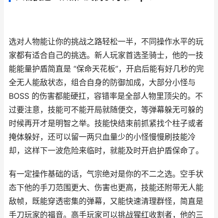
选对人物能让你的挑战之路轻松一半，不同操作水平的玩
家都有适合自己的挑选。新人玩家首选圣骑士，他的一技
能能量护盾简直是 “保命天花板”，开启后能有好几秒的完
全无人能敌状态，组合自身的防御加成，大部分小怪与
BOSS 的伤害都能硬扛，容错率是全部人物里顶尖的。不
过要注意，技能可不能开局就随便交，等弹幕躲无可躲的
时候再开才是明智之举。技能快结束前抓紧找个柱子或者
掩体躲好，还可以留一两只血量少的小怪慢慢刷技能冷
却，这样下一波危险来临时，就能及时开启护盾保命了。
有一定操作基础的话，气宗绝对是你的不二之选。空手状
态下他的手刀范围更大、伤害也更高，技能还附带无人能
敌帧，既能穿透密集的弹幕，又能快速清理群怪，简直是
手刀玩家的福音。高手玩家可以挑战猩红收割者，他的三