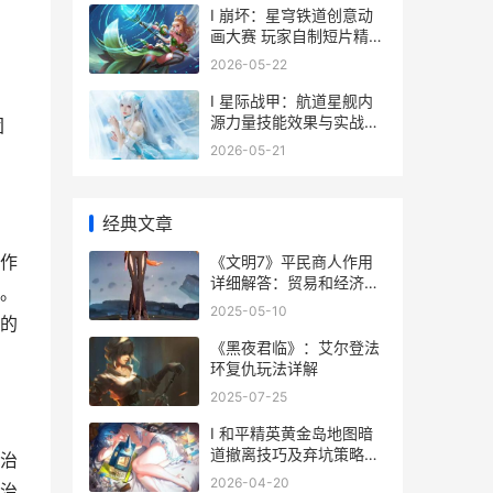
I 崩坏：星穹铁道创意动
画大赛 玩家自制短片精妙
纷呈
2026-05-22
I 星际战甲：航道星舰内
源力量技能效果与实战解
团
析
2026-05-21
经典文章
作
《文明7》平民商人作用
详细解答：贸易和经济助
。
力 《文明7》平民能玩吗
2025-05-10
的
《黑夜君临》：艾尔登法
环复仇玩法详解
2025-07-25
I 和平精英黄金岛地图暗
道撤离技巧及弃坑策略探
治
讨
2026-04-20
治