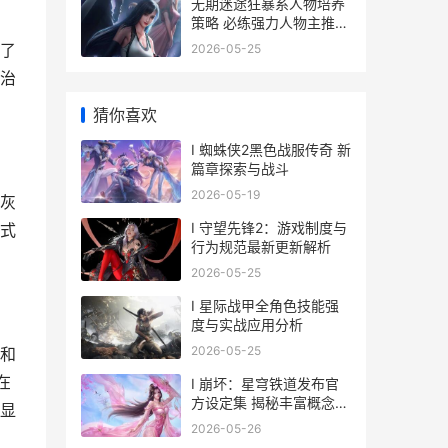
无期迷途狂暴系人物培养
策略 必练强力人物主推
无期迷途nga
供了
2026-05-25
治
猜你喜欢
I 蜘蛛侠2黑色战服传奇 新
篇章探索与战斗
2026-05-19
骨灰
I 守望先锋2：游戏制度与
式
行为规范最新更新解析
2026-05-25
I 星际战甲全角色技能强
度与实战应用分析
2026-05-25
和
在
I 崩坏：星穹铁道发布官
方设定集 揭秘丰富概念艺
显
术图
2026-05-26