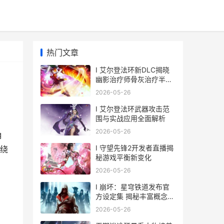
热门文章
I 艾尔登法环新DLC揭晓
幽影治疗师骨灰治疗半径
测试结局
2026-05-26
I 艾尔登法环武器攻击范
围与实战应用全面解析
2026-05-26
角
I 守望先锋2开发者直播揭
绕
秘游戏平衡新变化
2026-05-26
I 崩坏：星穹铁道发布官
方设定集 揭秘丰富概念艺
术图
2026-05-26