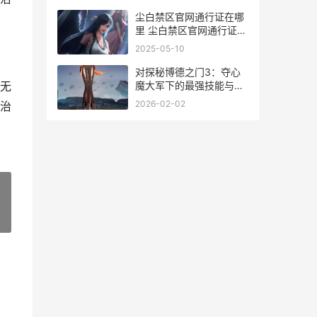
尘白禁区官网通行证在哪
里 尘白禁区官网通行证全
新入口地址 尘白禁区官网
2025-05-10
礼包码有哪些
对探秘博德之门3：夺心
魔大军下的最强技能与装
。无
备搭配攻略
2026-02-02
治
»