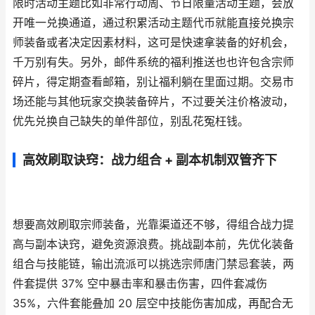
限时活动主题比如非常行动周、节日限量活动主题，会放
开唯一兑换通道，通过积累活动主题代币就能直接兑换宗
师装备或者决定因素材料，这可是快速拿装备的好机会，
千万别有失。另外，邮件系统的福利推送也也许包含宗师
碎片，得定期查看邮箱，别让福利躺在里面过期。交易市
场还能与其他玩家交换装备碎片，不过要关注价格波动，
优先兑换自己缺失的单件部位，别乱花冤枉钱。
高效刷取诀窍：战力组合 + 副本机制双管齐下
想要高效刷取宗师装备，光靠渠道还不够，得组合战力提
高与副本诀窍，避免资源浪费。挑战副本前，先优化装备
组合与技能链，输出流派可以挑选宗师唐门禁忌套装，两
件套提供 37% 空中暴击率和暴击伤害，四件套减伤
35%，六件套能叠加 20 层空中技能伤害加成，再配合无