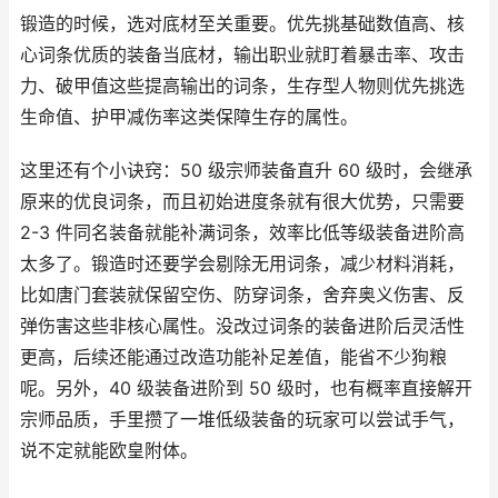
锻造的时候，选对底材至关重要。优先挑基础数值高、核
心词条优质的装备当底材，输出职业就盯着暴击率、攻击
力、破甲值这些提高输出的词条，生存型人物则优先挑选
生命值、护甲减伤率这类保障生存的属性。
这里还有个小诀窍：50 级宗师装备直升 60 级时，会继承
原来的优良词条，而且初始进度条就有很大优势，只需要
2-3 件同名装备就能补满词条，效率比低等级装备进阶高
太多了。锻造时还要学会剔除无用词条，减少材料消耗，
比如唐门套装就保留空伤、防穿词条，舍弃奥义伤害、反
弹伤害这些非核心属性。没改过词条的装备进阶后灵活性
更高，后续还能通过改造功能补足差值，能省不少狗粮
呢。另外，40 级装备进阶到 50 级时，也有概率直接解开
宗师品质，手里攒了一堆低级装备的玩家可以尝试手气，
说不定就能欧皇附体。