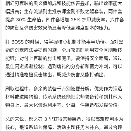
相幻刃套装的奥义值加成和技能伤害叠加，输出效率能大
幅提高；生存流派则主推宗师金刚不败之躯套装，两件套
提高 30% 生命值，四件套增加 25% 护甲减伤率，六件套
的防御反弹伤害效果能显著降低高难度副本的压力。
打 BOSS 的时候，得掌握核心机制才能事半功倍。面对黑
奶的沉默阵法要提前闪避，全屏攻击时利用安全区刷新技
能链；对付上官斩的肘击和魔爪，要保持安全距离，通过
最佳闪避规避控制；遇到唐礼的分身斩和蓄力冲刺，可以
通过精准格挡反击输出，既减少伤害又能打输出。
刷取过程中，多余的装备千万别随便分解，优先作为锻造
材料或进阶狗粮，传承系统还能把宗师装备转移到其他人
物身上，最大化资源利用率，让每一件装备都发挥价值。
总的来说，影之刃 3 里获得宗师装备，得以高难度副本为
核心，锻造系统为保障，活动主题任务为补充，通过合理