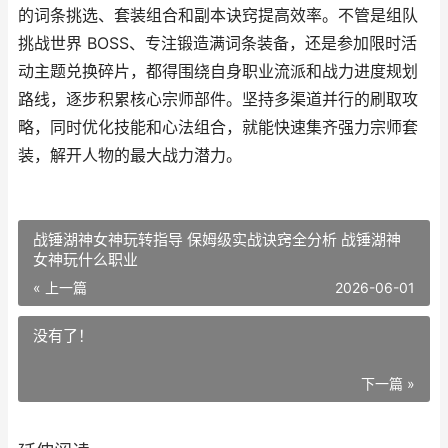
的词条挑选、套装组合和副本诀窍提高效率。不管是组队
挑战世界 BOSS、专注锻造满词条装备，还是参加限时活
动主题兑换碎片，都得围绕自身职业流派和战力进度规划
路线，逐步积累核心宗师部件。坚持多渠道并行的刷取攻
略，同时优化技能和心法组合，就能快速集齐强力宗师套
装，解开人物的最大战力潜力。
战锤湖神女神玩转指导 保姆级实战诀窍全分析 战锤湖神
女神玩什么职业
« 上一篇
2026-06-01
没有了！
下一篇 »