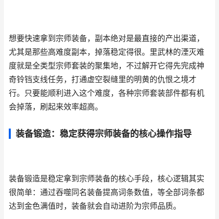
想要快速拿到宗师装备，副本绝对是最直接的产出渠道，
尤其是那些高难度副本，掉落稳定得很。里武林的湮灭难
度就是全类型宗师套装的聚集地，不过解开它得先完成神
奇铃铛支线任务，打通虚空裂缝里的明黄的仇恨之境才
行。只要能顺利进入这个难度，各种宗师套装部件都有机
会掉落，刷起来效率超高。
装备锻造：稳定获得宗师装备的核心操作指导
装备锻造是稳定拿到宗师装备的核心手段，核心逻辑其实
很简单：通过吞噬同名装备提高词条数值，等全部词条都
达到金色满值时，装备就会自动进阶为宗师品质。