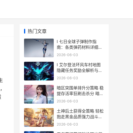
热门文章
I 七日全球子弹制作指
南：各类弹药材料详细消
耗一览
2026-06-03
I 艾尔登法环风车村地图
隐藏任务奖励全解析与获
取指南
2026-06-03
生
暗区突围单排升分策略 稳
，
提存活率狂刷击杀分 暗区
霰
突围首测
2026-06-03
土神后土获得全策略 轻松
抱走黑金品质强力战斗宠
物 原神土神是谁
2026-06-03