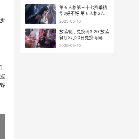
第五人格第三十七赛季精
华2好不好 第五人格37赛
季精华3时装 第五人格第
步
2025-05-10
三十八赛季什么时候开始
放荡餐厅兑换码3.20 放荡
餐厅3月20日兑换码同享
放置餐厅
2025-05-10
而
握
野
»