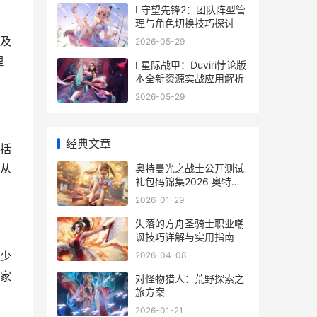
I 守望先锋2：团队阵型管
理与角色切换技巧探讨
及
2026-05-29
理
I 星际战甲：Duviri悖论版
本全新资源实战应用解析
2026-05-29
经典文章
括
从
奥特曼光之战士公开测试
礼包码锦集2026 奥特曼
光之战士预约人数
2026-01-29
失落的方舟圣骑士职业嘲
讽技巧详解与实用指南
少
2026-04-08
家
对怪物猎人：荒野探索之
旅方案
2026-01-21