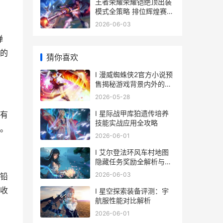
王者荣耀荣耀铠绝顶出装
模式全策略 排位辉煌赛胜
率登顶 王者荣耀的铠是哪
2026-06-03
个铠
弹
的
猜你喜欢
I 漫威蜘蛛侠2官方小说预
售揭秘游戏背景内外的全
新冒险
2026-05-28
I 星际战甲库狛遗传培养
有
技能实战应用全攻略
。
2026-06-01
I 艾尔登法环风车村地图
隐藏任务奖励全解析与获
取指南
2026-06-03
铅
收
I 星空探索装备评测：宇
航服性能对比解析
2026-06-01