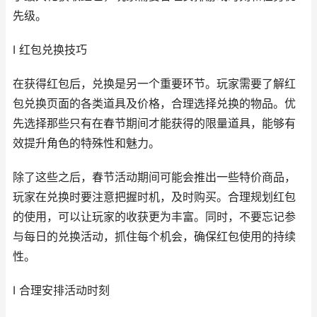
先级。
I 红包兑换技巧
在获得红包后，兑换是另一个重要环节。玩家需要了解红
包兑换页面的各类道具及价格，合理选择兑换的物品。优
先选择那些只有在春节期间才能获得的限量道具，能够有
效提升角色的特殊性和魅力。
除了这些之后，春节活动期间可能会推出一些特价商品，
玩家在兑换时要注意把握时机，及时购买。合理规划红包
的使用，可以让玩家的收获更为丰富。同时，不要忘记参
与每日的兑换活动，抓住每个机会，确保红包使用的持续
性。
I 合理安排活动时刻