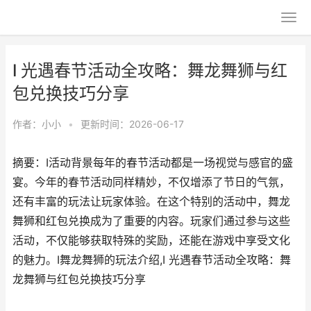
I 光遇春节活动全攻略：舞龙舞狮与红
包兑换技巧分享
作者：
小小
•
更新时间：2026-06-17
摘要：I活动背景每年的春节活动都是一场视觉与感官的盛
宴。今年的春节活动同样精妙，不仅增添了节日的气氛，
还有丰富的玩法让玩家体验。在这个特别的活动中，舞龙
舞狮和红包兑换成为了重要的内容。玩家们通过参与这些
活动，不仅能够获取特殊的奖励，还能在游戏中享受文化
的魅力。I舞龙舞狮的玩法介绍,I 光遇春节活动全攻略：舞
龙舞狮与红包兑换技巧分享