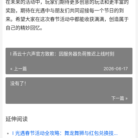
在未来的活动中，玩家们期待更多创意的玩法和更丰富的
奖励，期待在光遇中与朋友们共同迎接每一个节日的到
来。希望大家在这次春节活动中都能收获满满，创造属于
自己的精妙回忆。
I 燕云十六声官方致歉：因服务器负荷推迟上线时刻
« 上一篇
2026-06-17
没有了！
下一篇 »
延伸阅读
I 光遇春节活动全攻略：舞龙舞狮与红包兑换技巧分享