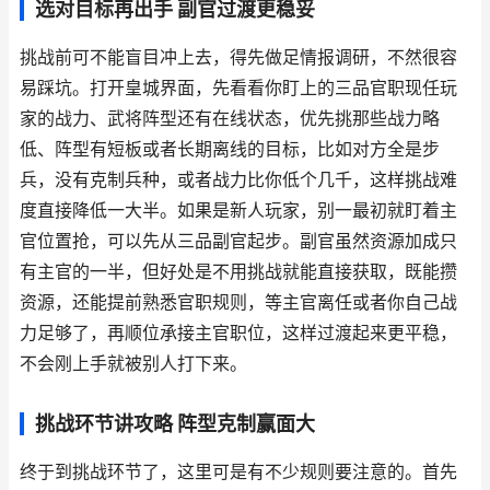
选对目标再出手 副官过渡更稳妥
挑战前可不能盲目冲上去，得先做足情报调研，不然很容
易踩坑。打开皇城界面，先看看你盯上的三品官职现任玩
家的战力、武将阵型还有在线状态，优先挑那些战力略
低、阵型有短板或者长期离线的目标，比如对方全是步
兵，没有克制兵种，或者战力比你低个几千，这样挑战难
度直接降低一大半。如果是新人玩家，别一最初就盯着主
官位置抢，可以先从三品副官起步。副官虽然资源加成只
有主官的一半，但好处是不用挑战就能直接获取，既能攒
资源，还能提前熟悉官职规则，等主官离任或者你自己战
力足够了，再顺位承接主官职位，这样过渡起来更平稳，
不会刚上手就被别人打下来。
挑战环节讲攻略 阵型克制赢面大
终于到挑战环节了，这里可是有不少规则要注意的。首先