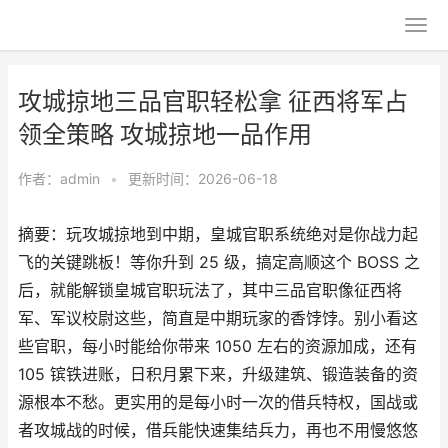
攻城掠地三品官职轻松拿 征西将军占
领全策略 攻城掠地一品作用
作者：
admin
•
更新时间：2026-06-18
摘要：玩攻城掠地到中期，皇城官职系统绝对是你战力起
飞的关键跳板！等你升到 25 级，搞定高顺这个 BOSS 之
后，就能解锁皇城官职玩法了，其中三品官职像征西将
军、军议校尉这些，简直是中期玩家的香饽饽。别小看这
些官职，每小时能给你带来 1050 左右的资源加成，还有
105 镔铁进账，日积月累下来，升级建筑、锻造装备的资
源根本不愁。更实用的是每小时一次的借兵特权，国战或
者攻城战的时候，借兵能快速集结兵力，再也不用慢悠悠