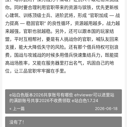
你。同时要合理利用官职带来的资源与镔铁，优先更新核
心建筑、训练顶级士兵、进阶武将，形成 “官职加成 — 战
力提高 — 稳固官职” 的良性循环，资源越用越多，战力越
来越强，官职也就越稳。另外，还可以跟本国的玩家结
盟，平时互相帮衬，要是有人挑战你的官职，喊队友回来
支援，能大大降低失守的风险。还有那个借兵特权可别浪
费，国战与攻城战的时候多用借兵快速集结兵力，既能提
高战场胜率，又能在服务器里打出名气，巩固自己的地
位，让三品官职牢牢握在手里。
e站白色版本2026共享账号有哪些 ehviewer可以进里站
的满龄账号共享2026不收费领取 e站白色1.7.24
« 上一篇
2026-06-18
没有了！