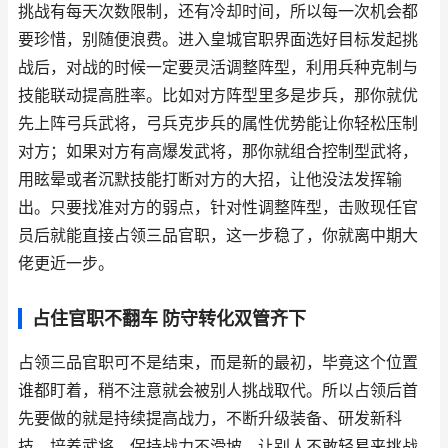
挑战有每天次数限制，还有冷却时间，所以每一次机会都
要珍惜，别随便浪费。进入皇城官职界面选好目标发起挑
战后，对战的时候一定要灵活调整阵型，利用兵种克制与
技能联动提高胜率。比如对方阵型里多是步兵，那你就优
先上阵弓兵武将，弓兵克步兵的属性优势能让你轻松压制
对方；如果对方有高爆发武将，那你就组合控制型武将，
用眩晕或者沉默技能打断对方的大招，让他没法发挥输
出。只要找准对方的弱点，针对性调整阵型，击败现任官
员后就能直接占领三品官职，这一步稳了，你就离中期大
佬更近一步。
占住官职不翻车 防守转化双管齐下
占领三品官职可不是结束，而是新的最初，毕竟这个位置
谁都盯着，稍不注意就会被别人挑战取代。所以占领后首
先要做的就是持续提高战力，不断升级装备、研发新科
技、培养武将，保持战力不滑坡，让别人不敢轻易来挑战