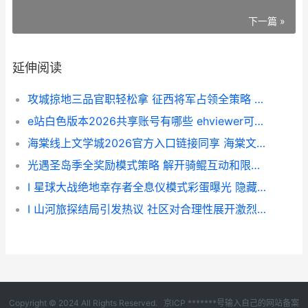
下一篇 »
延伸阅读
攻城掠地三品官职轻松拿 征西将军占领全策略 攻城掠地一品作用
e站白色版本2026共享账号有哪些 ehviewer可以进里站的满龄账号共享2026不收费领取 e站白色1.7.24
海棠线上文学城2026官方入口链接同享 海棠文学城防走失官网同享 海棠线上文学城小说
光遇圣岛季全奖励模式策略 解开骑鲲互动和限量毕业礼 光遇2021圣岛季
I 星球大战绝地幸存者全息仪模式彩蛋曝光 隐藏对话引发猜测
I 山河旅探结局引发热议 社区对合理性展开激烈讨论
Copyright © 2024 All Rights Reserved.
京ICP *******号输入自己的网站备案