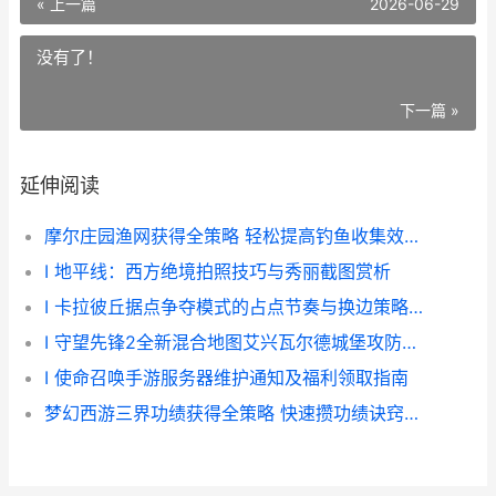
« 上一篇
2026-06-29
没有了！
下一篇 »
延伸阅读
摩尔庄园渔网获得全策略 轻松提高钓鱼收集效率 摩尔庄园渔网用处
I 地平线：西方绝境拍照技巧与秀丽截图赏析
I 卡拉彼丘据点争夺模式的占点节奏与换边策略探讨
I 守望先锋2全新混合地图艾兴瓦尔德城堡攻防战解析
I 使命召唤手游服务器维护通知及福利领取指南
梦幻西游三界功绩获得全策略 快速攒功绩诀窍集合 梦幻西游三界功绩怎么查询