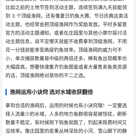
比如之前的土地节签到活动主题，连续签到满九天就能领
到 3 个顶级渔网，还有像夏日钓鱼大赛、节日庆典这类活
动主题，也经常会把顶级渔网作为奖励发放。平时多留意
官方的活动主题通知，或者在庄园里与其他小摩尔探讨活
动主题信息，说不定哪天就能不收费拿到顶级渔网，不用
花一分钱就能享受高级钓鱼效率。顶级渔网的威力可不
小，单次捕获数量是中级的两倍还多，稀有鱼出现概率也
大幅提高，想要快速集齐钓鱼图鉴或者大量售卖鱼类资源
的话，顶级渔网绝对是你的不二之选。
渔网运用小诀窍 选对水域收获翻倍
拿到合适的渔网后，运用的时候也有小诀窍哦！一定要选
择人流量少的水域，人多的地方鱼群很容易被惊扰，刷新
数量不稳定，有时候刚下钩鱼就跑了，钓起来既费时间又
没效率。像庄园里的浆果丛林深处的小河、雪山脚下的静