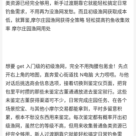
类资源已经完全够用，新手过渡期靠它就能轻松搞定日常
钓鱼需求，不用再为没渔网发愁。而且初级渔网获取成本
低，就算鉴,摩尔庄园渔网获得全策略 轻松提高钓鱼收集效
率 摩尔庄园渔网用处
想要 get 入门级的初级渔网，完全不用掏腰包氪金！先点
开右上角的地图，直奔爱心街道找 N电脑 大力唠唠。与他
对话后挑选商会信息选项，接着切换到鉴定仪页面，把背
包里平时攒的那些未鉴定古董通通放进去鉴定就行。这些
未鉴定古董获得渠道可不少，日常完成庄园任务、在各个
场景挖宝、与其他小摩尔交易都能拿到，平时多留意积
累，根本不愁没东西用来鉴定。每次鉴定都有概率开出初
级渔网，虽然它的等级不高，但用来收集普通鱼类资源已
经完全够用，新人过渡期靠它就能轻松搞定日常钓鱼需