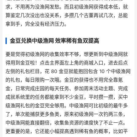
求，不用再为没渔网发愁。而且初级渔网获得成本低，就
算鉴定几次没出也没关系，多攒几个古董再试几次，总能
拿到手，完全没有经济压力。
金豆兑换中级渔网 效率稀有鱼双提高
要是觉得初级渔网的收集效率不够，想更新到中级渔网就
得用到金豆啦！点击主界面左上角的商城入口，进去后点
左侧的礼包栏目，花 80 金豆就能抱回包含 10 个中级渔网
的礼包，每日限购一次哦。金豆的获得也不用完全靠氪
金，日常完成庄园的每天任务、参加周末活动主题、完成
成就系统里的任务都能拿到不少金豆，平时攒一攒，买中
级渔网礼包的金豆完全够用。中级渔网可比初级的最牛多
了，单次能捕获更多鱼类，原来初级渔网一次钓两三条，
中级渔网能直接翻倍，收集鱼资源的速度快了不止一点。
更重要的是，它还能小幅提高遇到稀有鱼的概率，比如平