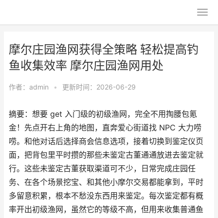
摩尔庄园渔网获得全策略 轻松提高钓
鱼收集效率 摩尔庄园渔网用处
作者：
admin
•
更新时间：2026-06-29
摘要：想要 get 入门级的初级渔网，完全不用掏腰包氪
金！先点开右上角的地图，直奔爱心街道找 NPC 大力唠
唠。和他对话后选择商会信息选项，接着切换到鉴定仪页
面，把背包里平时攒的那些未鉴定古董通通放进去鉴定就
行。这些未鉴定古董获取渠道可不少，日常完成庄园任
务、在各个场景挖宝、和其他小摩尔交易都能拿到，平时
多留意积累，根本不愁没东西用来鉴定。每次鉴定都有概
率开出初级渔网，虽然它的等级不高，但用来收集普通鱼