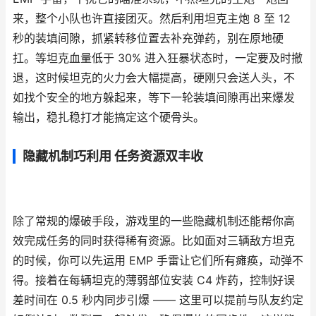
来，整个小队也许直接团灭。然后利用坦克主炮 8 至 12
秒的装填间隙，抓紧转移位置去补充弹药，别在原地硬
扛。等坦克血量低于 30% 进入狂暴状态时，一定要及时撤
退，这时候坦克的火力会大幅提高，硬刚只会送人头，不
如找个安全的地方躲起来，等下一轮装填间隙再出来爆发
输出，稳扎稳打才能搞定这个硬骨头。
隐藏机制巧利用 任务资源双丰收
除了常规的爆破手段，游戏里的一些隐藏机制还能帮你高
效完成任务的同时获得稀有资源。比如面对三辆敌方坦克
的时候，你可以先运用 EMP 手雷让它们所有瘫痪，动弹不
得。接着在每辆坦克的薄弱部位安装 C4 炸药，控制好误
差时间在 0.5 秒内同步引爆 —— 这里可以提前与队友约定