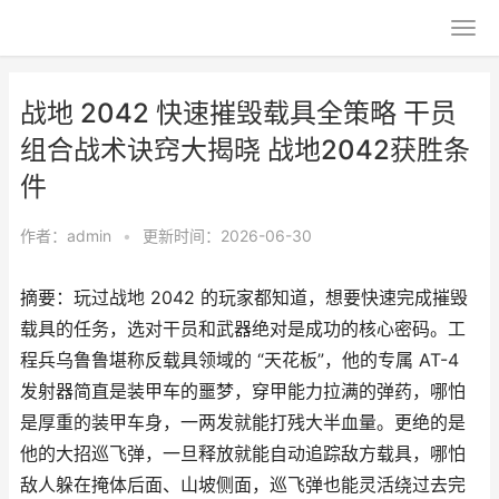
战地 2042 快速摧毁载具全策略 干员
组合战术诀窍大揭晓 战地2042获胜条
件
作者：
admin
•
更新时间：2026-06-30
摘要：玩过战地 2042 的玩家都知道，想要快速完成摧毁
载具的任务，选对干员和武器绝对是成功的核心密码。工
程兵乌鲁鲁堪称反载具领域的 “天花板”，他的专属 AT-4
发射器简直是装甲车的噩梦，穿甲能力拉满的弹药，哪怕
是厚重的装甲车身，一两发就能打残大半血量。更绝的是
他的大招巡飞弹，一旦释放就能自动追踪敌方载具，哪怕
敌人躲在掩体后面、山坡侧面，巡飞弹也能灵活绕过去完