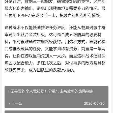
好倒计时，数到三一起触发，确保爆炸的同步性，这样能
最大化伤害输出，避免出现残血坦克需要补刀的情况。最
后再用 RPG-7 完成最后一击，把残血的坦克所有摧毁。
这种战术不仅能快速推进任务进度，还能从载具残骸中概
率刷新出钛合金装甲板，这可是合成五级防具的必要材
料，平时很难通过常规路径获得。用这种方式，既能轻松
完成摧毁载具的任务，又能拿到稀有资源，简直是一举两
得，让你在游戏里领先别人一大步。而且这种战术还能锻
炼团队配合能力，多练几次之后，对付再多的敌方载具都
能游刃有余，成为团队里的反载具核心。
I 无畏契约个人竞技提升分数与击杀效率的策略指南
« 上一篇
2026-06-30