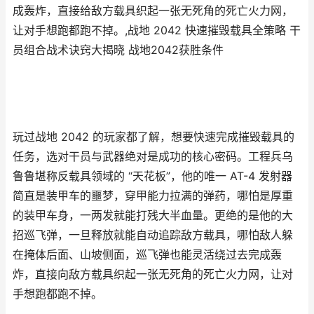
成轰炸，直接给敌方载具织起一张无死角的死亡火力网，
让对手想跑都跑不掉。,战地 2042 快速摧毁载具全策略 干
员组合战术诀窍大揭晓 战地2042获胜条件
玩过战地 2042 的玩家都了解，想要快速完成摧毁载具的
任务，选对干员与武器绝对是成功的核心密码。工程兵乌
鲁鲁堪称反载具领域的 “天花板”，他的唯一 AT-4 发射器
简直是装甲车的噩梦，穿甲能力拉满的弹药，哪怕是厚重
的装甲车身，一两发就能打残大半血量。更绝的是他的大
招巡飞弹，一旦释放就能自动追踪敌方载具，哪怕敌人躲
在掩体后面、山坡侧面，巡飞弹也能灵活绕过去完成轰
炸，直接向敌方载具织起一张无死角的死亡火力网，让对
手想跑都跑不掉。