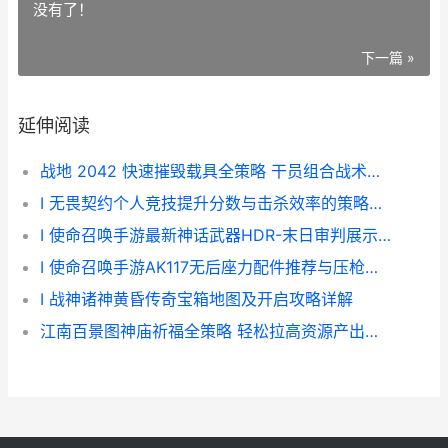
没有了！
下一篇 »
延伸阅读
战地 2042 快速摧毁载具全策略 干员组合战术诀窍大揭晓 战地2042获胜条件
I 无畏契约个人竞技提升分数与击杀效率的策略指南
I 使命召唤手游最新神话武器HDR-末日审判展示与获取攻略
I 使命召唤手游AK117无后座力配件推荐与压枪技巧分享
I 战神诸神黄昏传奇宝箱地图及开启攻略详解
江南百景图神庙祈福全策略 轻松拉高资源产出效率 江南百景图神仙