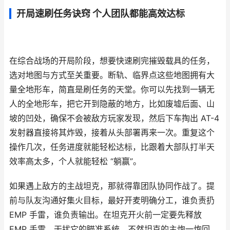
开局速刷任务诀窍 个人团队都能高效达标
在综合战场的开局阶段，想要快速刷完摧毁载具的任务，
选对地图与方式至关重要。断轨、临界点这些地图拥有大
量全地形车，简直是刷任务的天堂。你可以先找到一辆无
人的全地形车，把它开到隐蔽的地方，比如废墟后面、山
坡的凹处，确保不会被敌方玩家发现，然后下车掏出 AT-4
发射器直接将其炸毁，接着从头部署再来一次。重复这个
操作几次，任务进度就能轻松达标，比跟着大部队打半天
效率高太多，个人就能轻松 “躺赢”。
如果遇上敌方的主战坦克，那就得靠团队协同作战了。提
前与队友沟通好集火目标，最好开麦明确分工，谁负责扔
EMP 手雷，谁负责输出。在坦克开火前一定要先释放
EMP 手雷，干扰它的瞄准系统，不然坦克的主炮一炮回