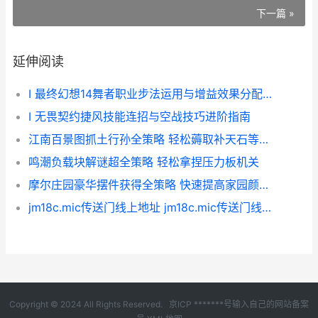
下一篇 »
延伸阅读
I 最终幻想14舞者职业步法运用与增益效果分配策略解析
I 无畏契约捷风技能连招与空战技巧进阶指南
江南百景图抓土行孙全策略 轻松薅取补天石等高价值福利 江南百景图探险抓动物
鸣潮负载块解谜超全策略 轻松拿捏压力板机关
摩尔庄园豪华摆件获得全策略 快速提高家园颜值 摩尔庄园豪华摆件在哪
jm18c.mic传送门线上地址 jm18c.mic传送门线上地址入口同享 传送门规格
Copyright © 2024 All Rights Reserved.
京ICP *******号输入自己的网站备案