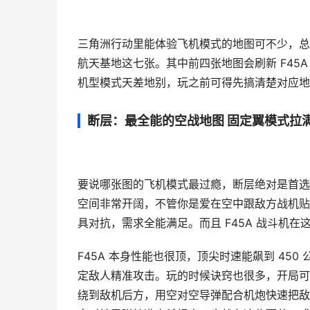
三角洲行动里能体验飞机模式的地图可不少，总
航天基地这七张。其中前四张地图会刷新 F45
机型模式天差地别，玩之前可得先搞清楚对应地
断层：最全能的空战地图 固定翼模式拉
要说哪张图的飞机模式最过瘾，断层绝对是首选
空间非常开阔，不管你是爱在空中跟敌方战机贴
具对抗，需求全能满足。而且 F45A 战斗机
F45A 本身性能也很顶，顶尖时速能飙到 4
定敌人精准攻击。玩的时候诀窍也很多，开局可以
绕到敌机后方，用空对空导弹配合机炮快速把敌