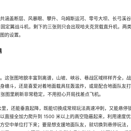
共涵盖断层、风暴眼、攀升、乌姆斯运河、零号大坝、长弓溪谷
A 固定翼战斗机，剩下的三张则只会出现哈夫克货载直升机，两
图的设置。
满
。这张图地貌丰富到离谱，山坡、峡谷、巷战区域样样齐全，战
身缠斗，还是喜爱对着地面载具狂轰滥炸，或是配合地面队友打
在这张图里刷新非常稳定，不用担心开局找差点飞机。
50 公里，还能垂直起降，既能切换成常规玩法高速冲刺，又能悬停
直接全加力爬升到 1500 米以上的高空隐蔽起来，利用速度优
方空中单位打下来；要是想支援地面队友，就切换到悬停玩法，