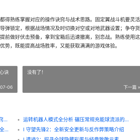
都得熟练掌握对应的操作诀窍与战术思路。固定翼战斗机要灵活
导弹锁定，根据战场情况及时切换对空或对地武器设置；争夺货
提前做好伏击预备，拿到宝箱后迅速撤离，别恋战。熟练使用这
优势，既能提高战场胜率，又能获取满满的游戏体验。
心诀
没有了！
-07-06
下一篇 
三角洲行动有飞机的地图全分析 空战模式诀窍集合 三角洲行动飞升极限时间
运转机器人模式全分析 碾压常规充能球流派的核心诀窍 运转机器人模式有哪些
少女前线 M4A1 培养策略 核心人形养成配队全分析 少女前线m4a1值得培养吗
I 守望先锋2：全新安全更新与反作弊策略介绍
I 遗迹2：探寻全球隐藏彩蛋与经典致敬元素