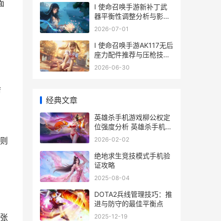
面
I 使命召唤手游新补丁武
器平衡性调整分析与影响
评估
2026-07-01
I 使命召唤手游AK117无后
座力配件推荐与压枪技巧
分享
2026-06-30
啥
经典文章
英雄杀手机游戏柳公权定
位强度分析 英雄杀手机版
叫什么名字
2026-02-02
则
绝地求生竞技模式手机验
证攻略
2025-08-04
DOTA2兵线管理技巧：推
进与防守的最佳平衡点
张
2025-12-19