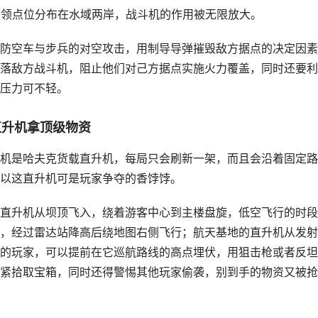
个占领点位分布在水域两岸，战斗机的作用被无限放大。
防空车与步兵的对空攻击，用制导导弹摧毁敌方据点的决定因素
落敌方战斗机，阻止他们对己方据点实施火力覆盖，同时还要利
压力可不轻。
直升机拿顶级物资
机是哈夫克货载直升机，每局只会刷新一架，而且会沿着固定路
以这直升机可是玩家争夺的香饽饽。
直升机从坝顶飞入，绕着游客中心到主楼盘旋，低空飞行的时段
，经过雷达站降高后绕地图右侧飞行；航天基地的直升机从发射
的玩家，可以提前在它巡航路线的高点埋伏，用狙击枪或者反坦
紧拾取宝箱，同时还得警惕其他玩家偷袭，别到手的物资又被抢