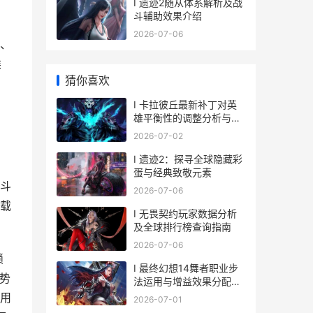
I 遗迹2随从体系解析及战
斗辅助效果介绍
2026-07-06
、
类
猜你喜欢
I 卡拉彼丘最新补丁对英
雄平衡性的调整分析与影
响解读
2026-07-02
I 遗迹2：探寻全球隐藏彩
蛋与经典致敬元素
斗
2026-07-06
载
I 无畏契约玩家数据分析
及全球排行榜查询指南
2026-07-06
锁
I 最终幻想14舞者职业步
势
法运用与增益效果分配策
略解析
用
2026-07-01