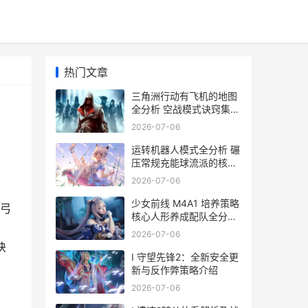
热门文章
三角洲行动有飞机的地图
全分析 空战模式诀窍集合
三角洲行动飞升极限时间
2026-07-06
运转机器人模式全分析 碾
压常规充能球流派的核心
诀窍 运转机器人模式有哪
2026-07-06
些
少女前线 M4A1 培养策略
弓
核心人形养成配队全分析
少女前线m4a1值得培养
2026-07-06
吗
诀
I 守望先锋2：全新安全更
新与反作弊策略介绍
2026-07-06