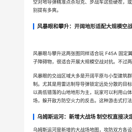
空对地导弹精准点杀坦克、步战车这些硬茬，或者
别提有多爽。
风暴眼和攀升：开阔地形适配大规模空战
风暴眼与攀升这两张图同样适合玩 F45A 固
子障碍物，很适合开展大规模空战对抗。不过两
风暴眼的交战区域大多是开阔平原与小型建筑群
制。尤其是用雷达制导导弹锁定远处分散的目标
以高低错落的山地地形为主，玩家可以利用山体
场，躲开敌方防空火力的反击。这种游击式打法
乌姆斯运河：新增大战场 制空权直接决
乌姆斯运河是新增的大战场地图，攻防双方各设