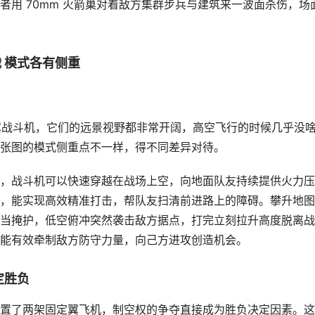
用 70mm 火箭巢对着敌方集群步兵与建筑来一波面杀伤，场
 模式各有侧重
定翼战斗机，它们的远景视野都非常开阔，高空飞行的时候几乎没
张图的模式侧重点不一样，得不同差异对待。
，战斗机可以快速穿越在战场上空，向地面队友持续提供火力压
，能实现高效精准打击，帮队友扫清前进路上的障碍。攀升地图
当掩护，低空俯冲突然袭击敌方据点，打完立刻拉升高度脱离战
能有效牵制敌方防守力量，向己方进攻创造机会。
定胜负
置了两架固定翼飞机，制空权的争夺直接成为胜负决定因素。这