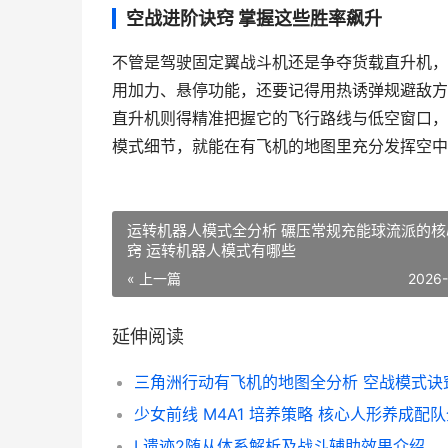
空战进阶诀窍 掌握这些胜率飙升
不管是驾驶固定翼战斗机还是争夺货载直升机，
用加力、悬停功能，还要记得用热诱弹规避敌方
直升机则得精准把握它的飞行路线与低空窗口，
模式细节，就能在有飞机的地图里充分发挥空中
运转机器人模式全分析 碾压常规充能球流派的核
窍 运转机器人模式有哪些
« 上一篇
2026
延伸阅读
I 遗迹2随从体系解析及战斗辅助效果介绍