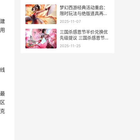
梦幻西游经典活动重启：
限时玩法与绝版道具再次
开放
建
2025-11-07
用
三国杀感恩节半价兑换优
先级提议 三国杀感恩节半
价
2025-11-25
线
最
区
克