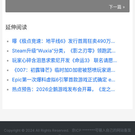
下一篇 »
延伸阅读
曝《极点竞速：地平线6》发行首周狂卖490万份收入3.25亿美元 极点系列第一季
Steam升级“Wuxia”分类，《影之刃零》领跑武侠游戏期待榜单
玩家心碎含泪恳求索尼开发《命运3》 联名请愿获9.5万人支持 心碎玩家是什么
《007：初露锋芒》临时加D加密被怒喷玩家退款抵制 初露锋芒电影完整版
Epic第一次爆料虚拟6引擎首款游戏正式确定 epic的黑历史
热点预告：2026企鹅游戏发布会开幕，《龙之谷怀旧服》《流放2》《解限机》大升级 2020热点概念
Copyright © 2024 All Rights Reserved.
京ICP *******号输入自己的网站备案